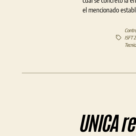
cual se concretó la e
el mencionado estable
Contro
ISFT 
Etiquetas
Tecnic
UNICA re