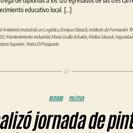
ntrega de diplomas a los 120 egresados de las tres carr
cimiento educativo local. […]
l Ambienta Industrial
,
en Logística
,
Enrique Slezack
,
Instituto de Formación Té
202
,
Mantenimiento Industrial
,
María Cecilia Echaide
,
Matías Slezack
,
Seguridad 
atura Superior
,
Yesica Di Pasquasio
Categorías
BERISSO
POLÍTICA
alizó jornada de pint