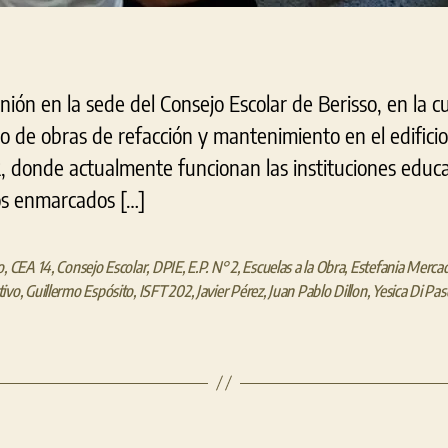
nión en la sede del Consejo Escolar de Berisso, en la cu
cio de obras de refacción y mantenimiento en el edifici
, donde actualmente funcionan las instituciones educat
os enmarcados […]
o
,
CEA 14
,
Consejo Escolar
,
DPIE
,
E.P. N° 2
,
Escuelas a la Obra
,
Estefania Merca
tivo
,
Guillermo Espósito
,
ISFT 202
,
Javier Pérez
,
Juan Pablo Dillon
,
Yesica Di Pa