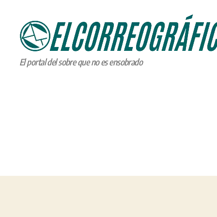
ELCORREOGRÁFICO
El portal del sobre que no es ensobrado