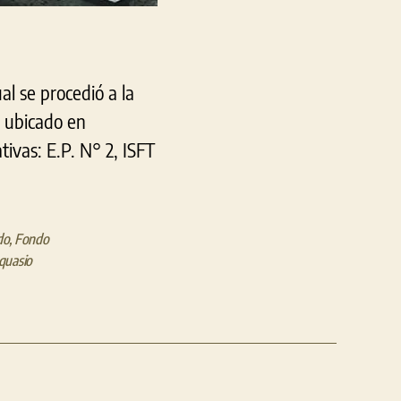
al se procedió a la
o ubicado en
ivas: E.P. N° 2, ISFT
do
,
Fondo
squasio