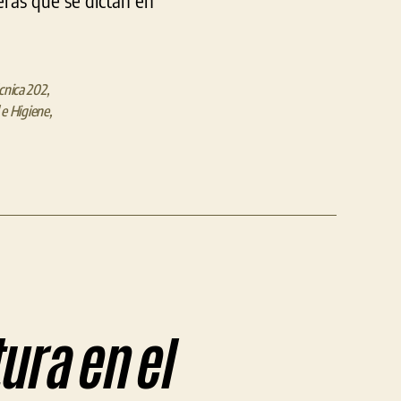
eras que se dictan en
cnica 202
,
e Higiene
,
ura en el