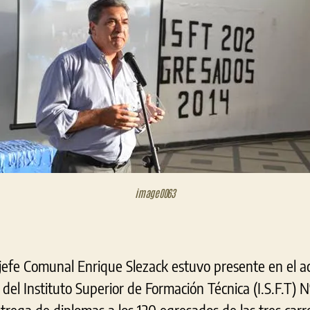
C
L
d
I
T
#
image0063
 jefe Comunal Enrique Slezack estuvo presente en el ac
4 del Instituto Superior de Formación Técnica (I.S.F.T) 