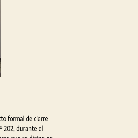
iclo
ectivo
el
nstituto
de
Formación
écnica
Nº
202
de
Berisso
to formal de cierre
Nº 202, durante el