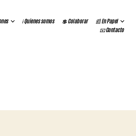
ones
ℹ️ Quienes somos
💲 Colaborar
📰 En Papel
📧 Contacto