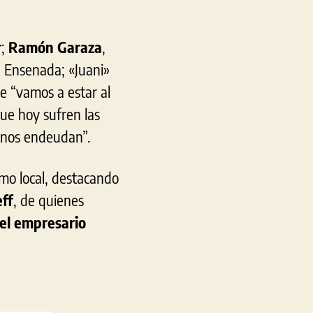
r
;
Ramón Garaza
,
 Ensenada; «Juani»
e “vamos a estar al
que hoy sufren las
y nos endeudan”.
smo local, destacando
ff
, de quienes
 el empresario