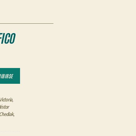
ICO
IBIRSE
Victoria
,
éstor
 Chediak
,