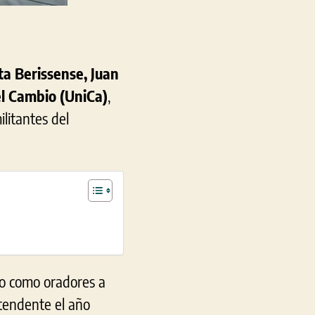
ta Berissense, Juan
l Cambio (UniCa)
,
litantes del
vo como oradores a
ntendente el año