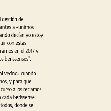
l gestión de
tantes a «unirnos
uando decían yo estoy
guir con estas
rarnos en el 2017 y
os berissenses”.
 al vecino» cuando
inos, y para que
 curso a los reclamos
 a cada berissense
 todos, donde se