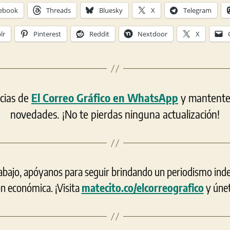
ebook
Threads
Bluesky
X
Telegram
lr
Pinterest
Reddit
Nextdoor
X
icias de
El Correo Gráfico en WhatsApp
y mantente a
novedades. ¡No te pierdas ninguna actualización!
rabajo, apóyanos para seguir brindando un periodismo ind
ón económica. ¡Visita
matecito.co/elcorreografico
y únet