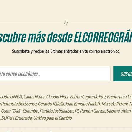
scubre más desde ELCORREOGRÁF
Suscríbete y recibe las últimas entradas en tu correo electrónico.
ico…
SUSCR
ación UNICA
,
Carlos Nazar
,
Claudio Hiser
,
Fabián Cagliardi
,
FpV
,
Frente para la 
 Peronista Berissense
,
Gerardo Ridella
,
Juan Enrique Nadeff
,
Marcelo Peroni
,
N
,
Oscar “Didi” Colombo
,
Partido Justicialusta
,
PJ
,
Ramón Garaza
,
Salomé Vivian