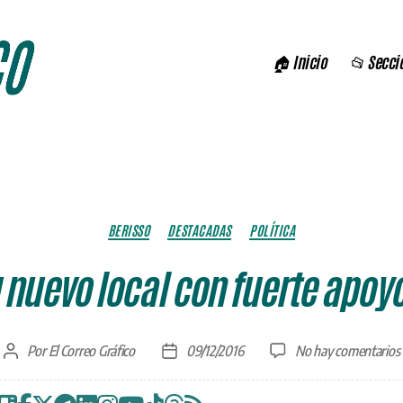
🏠 Inicio
📂 Secci
Categorías
BERISSO
DESTACADAS
POLÍTICA
 nuevo local con fuerte apoy
Por
El Correo Gráfico
09/12/2016
No hay comentarios
Autor
Fecha
de
de
la
la