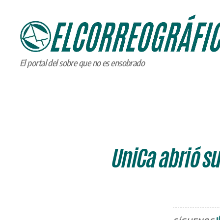
ELCORREOGRÁFICO
El portal del sobre que no es ensobrado
UniCa abrió su