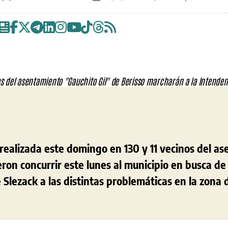
de
de
la
la
entrada
entrada
G
l
realizada este domingo en 130 y 11 vecinos del a
eron concurrir este lunes al municipio en busca d
Slezack a las distintas problemáticas en la zona 