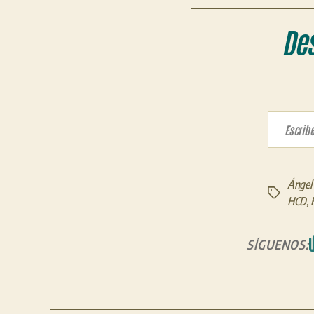
De
Escribe tu correo electrón
Ángel 
Etiquetas
HCD
,
SÍGUENOS: