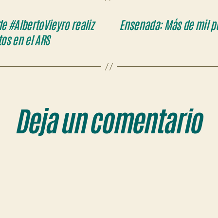
de #AlbertoVieyro realiz
Ensenada: Más de mil p
os en el ARS
Deja un comentario