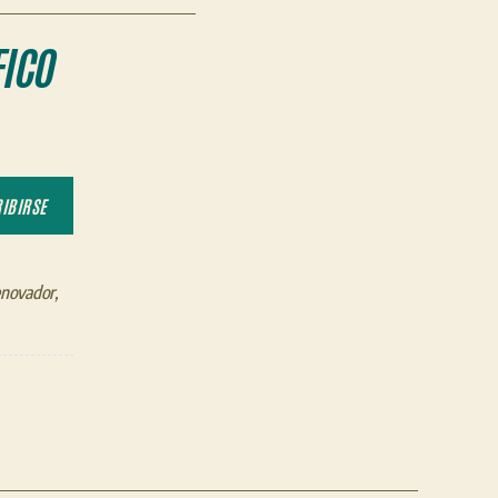
ICO
IBIRSE
enovador
,