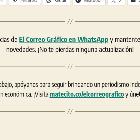
lr
Pinterest
Reddit
Nextdoor
X
icias de
El Correo Gráfico en WhatsApp
y mantente a
novedades. ¡No te pierdas ninguna actualización!
rabajo, apóyanos para seguir brindando un periodismo ind
ón económica. ¡Visita
matecito.co/elcorreografico
y únet