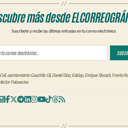
scubre más desde ELCORREOGRÁF
Suscríbete y recibe las últimas entradas en tu correo electrónico.
ico…
SUSCR
Celi
,
asentamiento Gauchito Gil
,
Daniel Díaz
,
Edelap
,
Enrique Slezack
,
Frente R
Héctor Palavecino