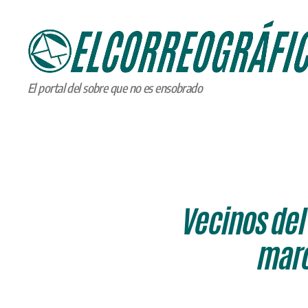
ELCORREOGRÁFICO
El portal del sobre que no es ensobrado
Vecinos del
marc