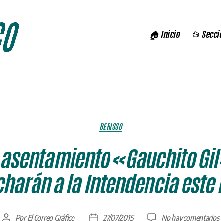
🏠 Inicio
📂 Secci
Categorías
BERISSO
 asentamiento «Gauchito Gil
harán a la Intendencia este 
Por
El Correo Gráfico
27/07/2015
No hay comentarios
Autor
Fecha