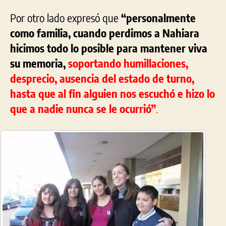
Por otro lado expresó que
“personalmente
como familia, cuando perdimos a Nahiara
hicimos todo lo posible para mantener viva
su memoria,
soportando humillaciones,
desprecio, ausencia del estado de turno,
hasta que al fin alguien nos escuchó e hizo lo
que a nadie nunca se le ocurrió”
.