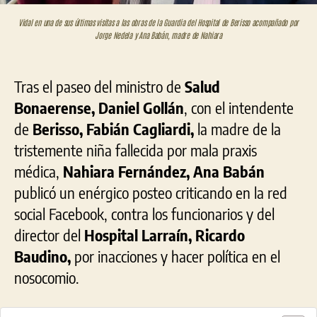
gestión
Vidal en una de sus últimas visitas a las obras de la Guardia del Hospital de Berisso acompañado por
peronista”
Jorge Nedela y Ana Babán, madre de Nahiara
Tras el paseo del ministro de
Salud
Bonaerense, Daniel Gollán
, con el intendente
de
Berisso, Fabián Cagliardi,
la madre de la
tristemente niña fallecida por mala praxis
médica,
Nahiara Fernández, Ana Babán
publicó un enérgico posteo criticando en la red
social Facebook, contra los funcionarios y del
director del
Hospital Larraín, Ricardo
Baudino,
por inacciones y hacer política en el
nosocomio.