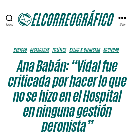
Buscar
Menú
ELCORREOGRÁFICO
Categorías
BERISSO
DESTACADAS
POLÍTICA
SALUD & BIENESTAR
SOCIEDAD
Ana Babán: “Vidal fue
criticada por hacer lo que
no se hizo en el Hospital
en ninguna gestión
peronista”