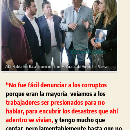
Vidal, Nedela, Ana Babán recorriendo la nueva Guardia del Hospital de Berisso
“No fue fácil denunciar a los corruptos
porque eran la mayoría
,
veíamos a los
trabajadores ser presionados para no
hablar, para encubrir los desastres que ahí
adentro se vivían,
y tengo mucho que
contar, pero lamentablemente hasta que no