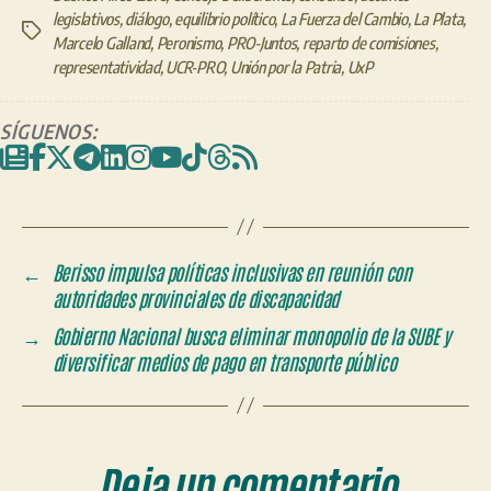
legislativos
,
diálogo
,
equilibrio político
,
La Fuerza del Cambio
,
La Plata
,
Etiquetas
Marcelo Galland
,
Peronismo
,
PRO-Juntos
,
reparto de comisiones
,
representatividad
,
UCR-PRO
,
Unión por la Patria
,
UxP
SÍGUENOS:
←
Berisso impulsa políticas inclusivas en reunión con
autoridades provinciales de discapacidad
→
Gobierno Nacional busca eliminar monopolio de la SUBE y
diversificar medios de pago en transporte público
Deja un comentario