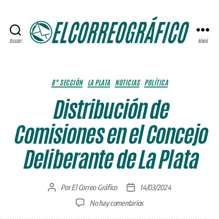
Buscar
Menú
ELCORREOGRÁFICO
Categorías
8° SECCIÓN
LA PLATA
NOTICIAS
POLÍTICA
Distribución de
Comisiones en el Concejo
Deliberante de La Plata
Por
El Correo Gráfico
14/03/2024
Autor
Fecha
de
de
en
No hay comentarios
la
la
Distribución