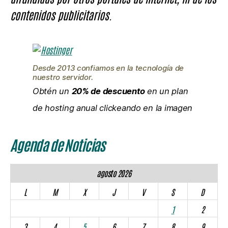
contenidos publicitarios.
Desde 2013 confiamos en la tecnología de
nuestro servidor.
Obtén un
20% de descuento
en un plan
de hosting anual clickeando en la imagen
Agenda de Noticias
agosto 2026
L
M
X
J
V
S
D
1
2
3
4
5
6
7
8
9