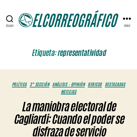
Buscar
Menú
ELCORREOGRÁFICO
Etiqueta:
representatividad
Categorías
POLÍTICA
3° SECCIÓN
ANÁLISIS - OPINIÓN
BERISSO
DESTACADAS
NOTICIAS
La maniobra electoral de
Cagliardi: Cuando el poder se
disfraza de servicio