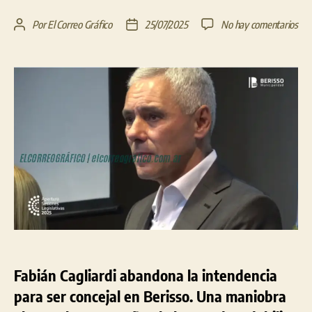
en
Por
El Correo Gráfico
25/07/2025
No hay comentarios
Autor
Fecha
La
de
de
man
la
la
ele
entrada
entrada
de
Cagl
Cua
el
pod
se
dis
de
serv
Fabián Cagliardi abandona la intendencia
para ser concejal en Berisso. Una maniobra