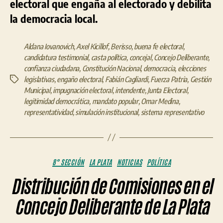
electoral que engaña al electorado y debilita
la democracia local.
Aldana Iovanovich
,
Axel Kicillof
,
Berisso
,
buena fe electoral
,
candidatura testimonial
,
casta política
,
concejal
,
Concejo Deliberante
,
confianza ciudadana
,
Constitución Nacional
,
democracia
,
elecciones
legislativas
,
engaño electoral
,
Fabián Cagliardi
,
Fuerza Patria
,
Gestión
Etiquetas
Municipal
,
impugnación electoral
,
intendente
,
Junta Electoral
,
legitimidad democrática
,
mandato popular
,
Omar Medina
,
representatividad
,
simulación institucional
,
sistema representativo
Categorías
8° SECCIÓN
LA PLATA
NOTICIAS
POLÍTICA
Distribución de Comisiones en el
Concejo Deliberante de La Plata