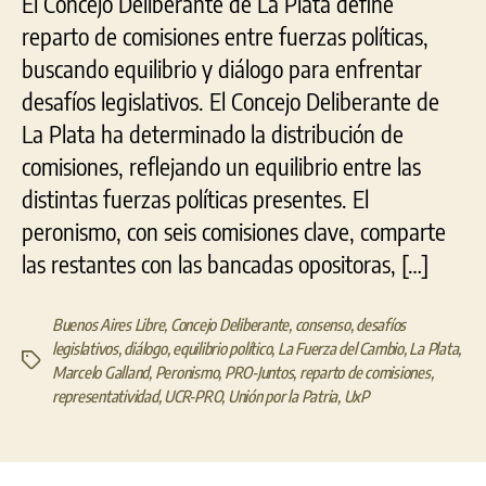
El Concejo Deliberante de La Plata define
reparto de comisiones entre fuerzas políticas,
buscando equilibrio y diálogo para enfrentar
desafíos legislativos. El Concejo Deliberante de
La Plata ha determinado la distribución de
comisiones, reflejando un equilibrio entre las
distintas fuerzas políticas presentes. El
peronismo, con seis comisiones clave, comparte
las restantes con las bancadas opositoras, […]
Buenos Aires Libre
,
Concejo Deliberante
,
consenso
,
desafíos
legislativos
,
diálogo
,
equilibrio político
,
La Fuerza del Cambio
,
La Plata
,
Etiquetas
Marcelo Galland
,
Peronismo
,
PRO-Juntos
,
reparto de comisiones
,
representatividad
,
UCR-PRO
,
Unión por la Patria
,
UxP