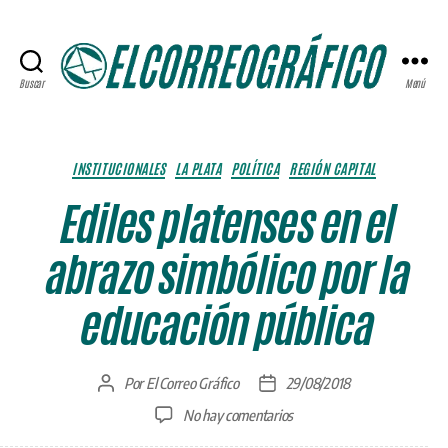
Buscar
Menú
ELCORREOGRÁFICO
Categorías
INSTITUCIONALES
LA PLATA
POLÍTICA
REGIÓN CAPITAL
Ediles platenses en el
abrazo simbólico por la
educación pública
Por
El Correo Gráfico
29/08/2018
Autor
Fecha
de
de
en
No hay comentarios
la
la
Ediles