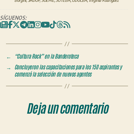
Borgini
,
SADOP
,
SOEME
,
SUTEBA
,
UDOCBA
,
Virginia Rodriguez
SÍGUENOS:
←
“Cultura Rock” en la Banderoteca
→
Concluyeron las capacitaciones para los 150 aspirantes y
comenzó la selección de nuevos agentes
Deja un comentario