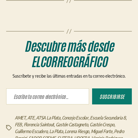
Descubre más desde
ELCORREOGRÁFICO
Suscríbete y recibe las últimas entradas en tu correo electrónico.
Escribe tu correo electrónico…
SUSCRIBIRSE
AMET
,
ATE
,
ATSA La Plata
,
Concejo Escolar
,
Escuela Secundaria 8
,
FEB
,
Florencia Saintout
,
Gastón Castagneto
,
Gastón Crespo
,
Etiquetas
Guillermo Escudero
,
La Plata
,
Lorena Riesgo
,
Miguel Forte
,
Pedro