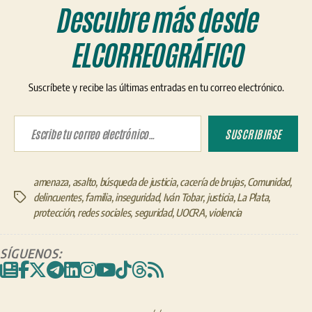
Descubre más desde
ELCORREOGRÁFICO
Suscríbete y recibe las últimas entradas en tu correo electrónico.
Escribe tu correo electrónico…
SUSCRIBIRSE
amenaza
,
asalto
,
búsqueda de justicia
,
cacería de brujas
,
Comunidad
,
delincuentes
,
familia
,
inseguridad
,
Iván Tobar
,
justicia
,
La Plata
,
Etiquetas
protección
,
redes sociales
,
seguridad
,
UOCRA
,
violencia
SÍGUENOS: