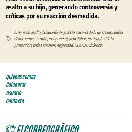
asalto a su hijo, generando controversia y
críticas por su reacción desmedida.
amenaza
,
asalto
,
búsqueda de justicia
,
cacería de brujas
,
Comunidad
,
delincuentes
,
familia
,
inseguridad
,
Iván Tobar
,
justicia
,
La Plata
,
Etiquetas
protección
,
redes sociales
,
seguridad
,
UOCRA
,
violencia
Quienes somos
Colaborar
Usuario
Contacto