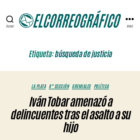
Buscar
Menú
ELCORREOGRÁFICO
Etiqueta:
búsqueda de justicia
Categorías
LA PLATA
8° SECCIÓN
GREMIALES
POLÍTICA
Iván Tobar amenazó a
delincuentes tras el asalto a su
hijo