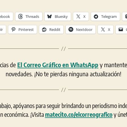
ebook
Threads
Bluesky
X
Telegram
lr
Pinterest
Reddit
Nextdoor
X
icias de
El Correo Gráfico en WhatsApp
y mantente a
novedades. ¡No te pierdas ninguna actualización!
rabajo, apóyanos para seguir brindando un periodismo ind
ón económica. ¡Visita
matecito.co/elcorreografico
y únet