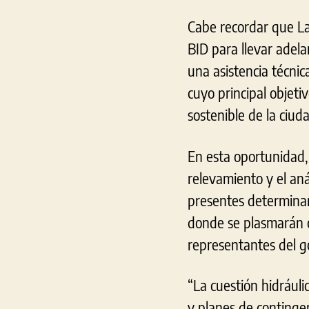
Cabe recordar que La
BID para llevar adel
una asistencia técnic
cuyo principal objeti
sostenible de la ciud
En esta oportunidad,
relevamiento y el aná
presentes determinar
donde se plasmarán co
representantes del 
“La cuestión hidráuli
y planes de contingen