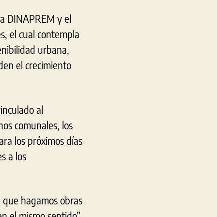
 la DINAPREM y el
s, el cual contempla
enibilidad urbana,
iden el crecimiento
inculado al
rnos comunales, los
ra los próximos días
s a los
rve que hagamos obras
en el mismo sentido”,