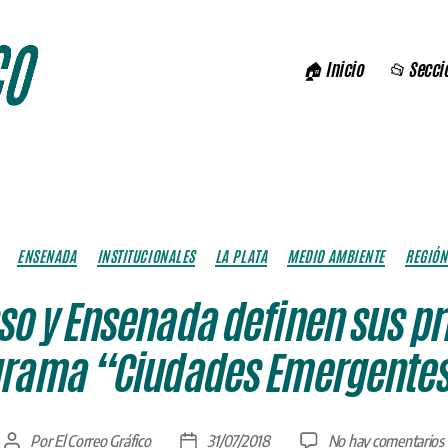
🏠 Inicio
📂 Secci
Categorías
ENSENADA
INSTITUCIONALES
LA PLATA
MEDIO AMBIENTE
REGIÓN
sso y Ensenada definen sus pr
grama “Ciudades Emergentes 
Por
El Correo Gráfico
31/07/2018
No hay comentarios
Autor
Fecha