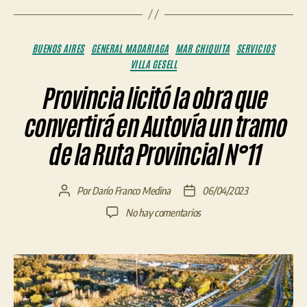
Categorías
BUENOS AIRES
GENERAL MADARIAGA
MAR CHIQUITA
SERVICIOS
VILLA GESELL
Provincia licitó la obra que
convertirá en Autovía un tramo
de la Ruta Provincial N°11
Por
Darío Franco Medina
06/04/2023
Autor
Fecha
de
de
en
No hay comentarios
la
la
Provincia
entrada
entrada
licitó
la
obra
que
convertirá