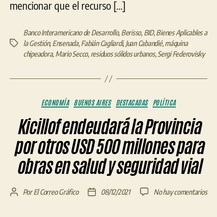
mencionar que el recurso […]
Banco Interamericano de Desarrollo
,
Berisso
,
BID
,
Bienes Aplicables a
la Gestión
,
Ensenada
,
Fabián Cagliardi
,
Juan Cabandié
,
máquina
Etiquetas
chipeadora
,
Mario Secco
,
residuos sólidos urbanos
,
Sergi Federovisky
Categorías
ECONOMÍA
BUENOS AIRES
DESTACADAS
POLÍTICA
Kicillof endeudará la Provincia
por otros USD 500 millones para
obras en salud y seguridad vial
en
Por
El Correo Gráfico
08/12/2021
No hay comentarios
Autor
Fecha
Kici
de
de
end
la
la