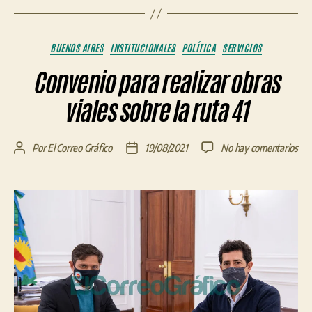
Categorías
BUENOS AIRES
INSTITUCIONALES
POLÍTICA
SERVICIOS
Convenio para realizar obras
viales sobre la ruta 41
en
Por
El Correo Gráfico
19/08/2021
No hay comentarios
Autor
Fecha
Con
de
de
par
la
la
real
entrada
entrada
obr
vial
sob
la
rut
41