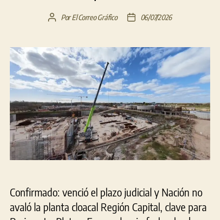
Por
El Correo Gráfico
06/07/2026
Autor
Fecha
de
de
la
la
entrada
entrada
Confirmado: venció el plazo judicial y Nación no
avaló la planta cloacal Región Capital, clave para