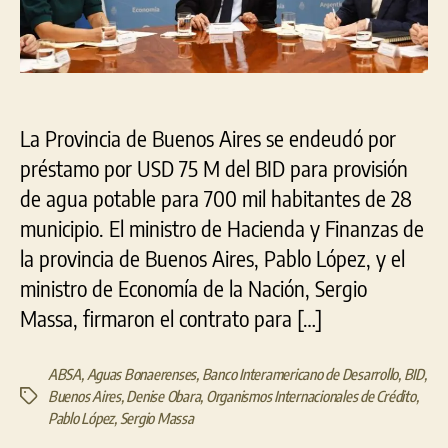
BID
para
provisión
de
agua
potable
La Provincia de Buenos Aires se endeudó por
préstamo por USD 75 M del BID para provisión
de agua potable para 700 mil habitantes de 28
municipio. El ministro de Hacienda y Finanzas de
la provincia de Buenos Aires, Pablo López, y el
ministro de Economía de la Nación, Sergio
Massa, firmaron el contrato para […]
ABSA
,
Aguas Bonaerenses
,
Banco Interamericano de Desarrollo
,
BID
,
Buenos Aires
,
Denise Obara
,
Organismos Internacionales de Crédito
,
Etiquetas
Pablo López
,
Sergio Massa