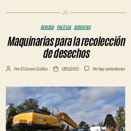
Categorías
BERISSO
POLÍTICA
SERVICIOS
Maquinarias para la recolección
de desechos
en
Por
El Correo Gráfico
17/05/2022
No hay comentarios
Autor
Fecha
Maq
de
de
par
la
la
la
entrada
entrada
rec
de
des