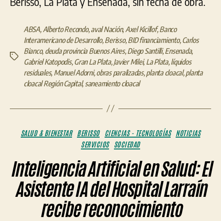
Berisso, La Plata y Ensenada, sin fecha de obra.
ABSA
,
Alberto Recondo
,
aval Nación
,
Axel Kicillof
,
Banco
Interamericano de Desarrollo
,
Berisso
,
BID financiamiento
,
Carlos
Bianco
,
deuda provincia Buenos Aires
,
Diego Santilli
,
Ensenada
,
Etiquetas
Gabriel Katopodis
,
Gran La Plata
,
Javier Milei
,
La Plata
,
líquidos
residuales
,
Manuel Adorni
,
obras paralizadas
,
planta cloacal
,
planta
cloacal Región Capital
,
saneamiento cloacal
Categorías
SALUD & BIENESTAR
BERISSO
CIENCIAS - TECNOLOGÍAS
NOTICIAS
SERVICIOS
SOCIEDAD
Inteligencia Artificial en Salud: El
Asistente IA del Hospital Larraín
recibe reconocimiento