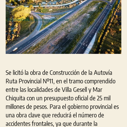
en
Autovía
un
tramo
de
la
Ruta
Provincial
N°11
Se licitó la obra de Construcción de la Autovía
Ruta Provincial Nº11, en el tramo comprendido
entre las localidades de Villa Gesell y Mar
Chiquita con un presupuesto oficial de 25 mil
millones de pesos. Para el gobierno provincial es
una obra clave que reducirá el número de
accidentes frontales, ya que durante la