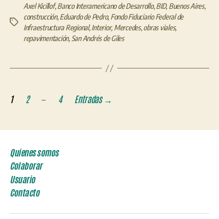
Axel Kicillof
,
Banco Interamericano de Desarrollo
,
BID
,
Buenos Aires
,
construcción
,
Eduardo de Pedro
,
Fondo Fiduciario Federal de
Etiquetas
Infraestructura Regional
,
Interior
,
Mercedes
,
obras viales
,
repavimentación
,
San Andrés de Giles
Paginación
…
1
2
4
Entradas
→
de
entradas
Quienes somos
Colaborar
Usuario
Contacto