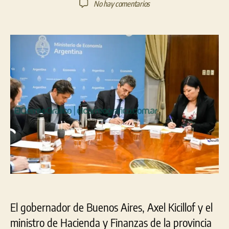
en
No hay comentarios
la
la
Kicillof
entrada
entrada
endeuda
a
la
Provincia
con
dos
préstamos
por
USD
500
M
para
salud
y
seguridad
vial
El gobernador de Buenos Aires, Axel Kicillof y el
ministro de Hacienda y Finanzas de la provincia