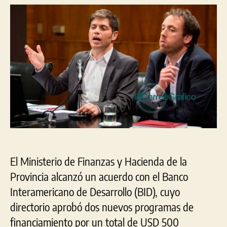
la
entrada
entrada
Pro
por
otr
US
50
mil
par
obr
en
sal
y
seg
vial
El Ministerio de Finanzas y Hacienda de la
Provincia alcanzó un acuerdo con el Banco
Interamericano de Desarrollo (BID), cuyo
directorio aprobó dos nuevos programas de
financiamiento por un total de USD 500