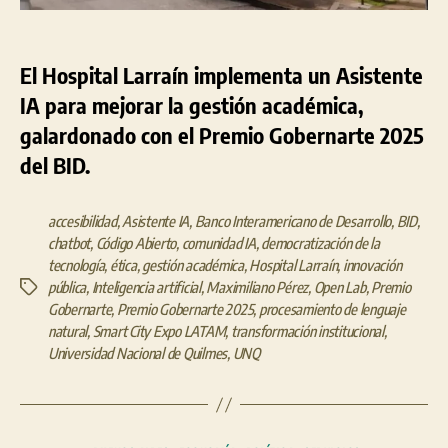
El Hospital Larraín implementa un Asistente
IA para mejorar la gestión académica,
galardonado con el Premio Gobernarte 2025
del BID.
accesibilidad
,
Asistente IA
,
Banco Interamericano de Desarrollo
,
BID
,
chatbot
,
Código Abierto
,
comunidad IA
,
democratización de la
tecnología
,
ética
,
gestión académica
,
Hospital Larraín
,
innovación
pública
,
Inteligencia artificial
,
Maximiliano Pérez
,
Open Lab
,
Premio
Etiquetas
Gobernarte
,
Premio Gobernarte 2025
,
procesamiento de lenguaje
natural
,
Smart City Expo LATAM
,
transformación institucional
,
Universidad Nacional de Quilmes
,
UNQ