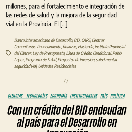
millones, para el fortalecimiento e integración de
las redes de salud y la mejora de la seguridad
vial en la Provincia. El […]
Banco Interamericano de Desarrollo
,
BID
,
CAPS
,
Centros
Comunitarios
,
financiamiento
,
finanzas
,
Hacienda
,
Instituto Provincial
del Cáncer
,
Ley de Presupuesto
,
Línea de Crédito Condicional
,
Pablo
Etiquetas
López
,
Programa de Salud
,
Proyectos de Inversión
,
salud mental
,
seguridad vial
,
Unidades Residenciales
Categorías
CIENCIAS - TECNOLOGÍAS
ECONOMÍA
INSTITUCIONALES
PAÍS
POLÍTICA
Con un crédito del BID endeudan
al país para el Desarrollo en