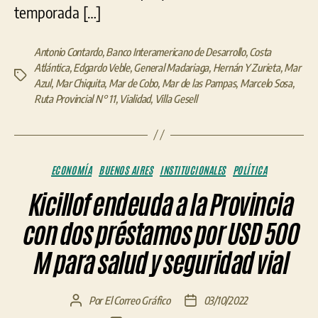
temporada […]
Antonio Contardo
,
Banco Interamericano de Desarrollo
,
Costa
Atlántica
,
Edgardo Veble
,
General Madariaga
,
Hernán Y Zurieta
,
Mar
Etiquetas
Azul
,
Mar Chiquita
,
Mar de Cobo
,
Mar de las Pampas
,
Marcelo Sosa
,
Ruta Provincial N° 11
,
Vialidad
,
Villa Gesell
Categorías
ECONOMÍA
BUENOS AIRES
INSTITUCIONALES
POLÍTICA
Kicillof endeuda a la Provincia
con dos préstamos por USD 500
M para salud y seguridad vial
Por
El Correo Gráfico
03/10/2022
Autor
Fecha
de
de