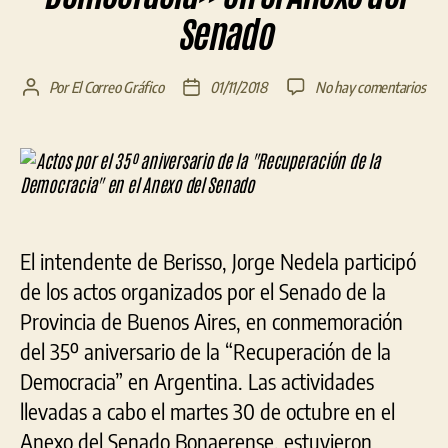
Senado
en
Por
El Correo Gráfico
01/11/2018
No hay comentarios
Autor
Fecha
Act
de
de
por
la
la
el
entrada
entrada
35º
aniv
de
la
El intendente de Berisso, Jorge Nedela participó
«Re
de
de los actos organizados por el Senado de la
la
Provincia de Buenos Aires, en conmemoración
Dem
del 35º aniversario de la “Recuperación de la
en
el
Democracia” en Argentina. Las actividades
Ane
llevadas a cabo el martes 30 de octubre en el
del
Anexo del Senado Bonaerense, estuvieron
Sen