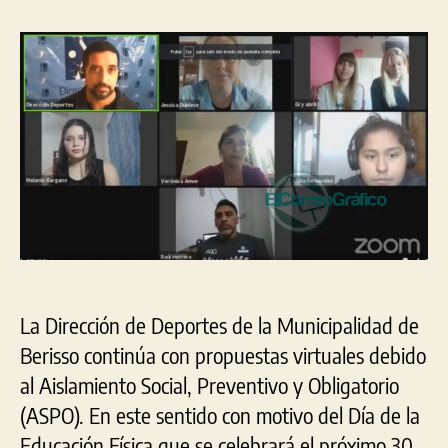
de
la
la
la
entrada
entrada
Edu
Físi
en
Ber
La Dirección de Deportes de la Municipalidad de
Berisso continúa con propuestas virtuales debido
al Aislamiento Social, Preventivo y Obligatorio
(ASPO). En este sentido con motivo del Día de la
Educación Física que se celebrará el próximo 30