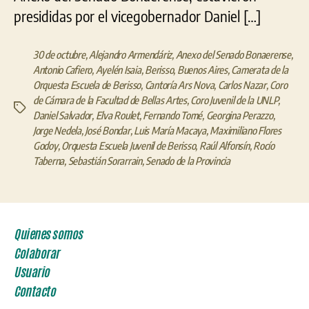
presididas por el vicegobernador Daniel […]
30 de octubre
,
Alejandro Armendáriz
,
Anexo del Senado Bonaerense
,
Antonio Cafiero
,
Ayelén Isaia
,
Berisso
,
Buenos Aires
,
Camerata de la
Orquesta Escuela de Berisso
,
Cantoría Ars Nova
,
Carlos Nazar
,
Coro
de Cámara de la Facultad de Bellas Artes
,
Coro Juvenil de la UNLP
,
Etiquetas
Daniel Salvador
,
Elva Roulet
,
Fernando Tomé
,
Georgina Perazzo
,
Jorge Nedela
,
José Bondar
,
Luis María Macaya
,
Maximiliano Flores
Godoy
,
Orquesta Escuela Juvenil de Berisso
,
Raúl Alfonsín
,
Rocío
Taberna
,
Sebastián Sorarrain
,
Senado de la Provincia
Quienes somos
Colaborar
Usuario
Contacto