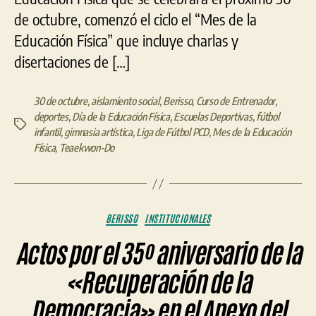
de octubre, comenzó el ciclo el “Mes de la
Educación Física” que incluye charlas y
disertaciones de […]
30 de octubre
,
aislamiento social
,
Berisso
,
Curso de Entrenador
,
deportes
,
Día de la Educación Física
,
Escuelas Deportivas
,
fútbol
Etiquetas
infantil
,
gimnasia artística
,
Liga de Fútbol PCD
,
Mes de la Educación
Física
,
Teaekwon-Do
Categorías
BERISSO
INSTITUCIONALES
Actos por el 35º aniversario de la
«Recuperación de la
Democracia» en el Anexo del