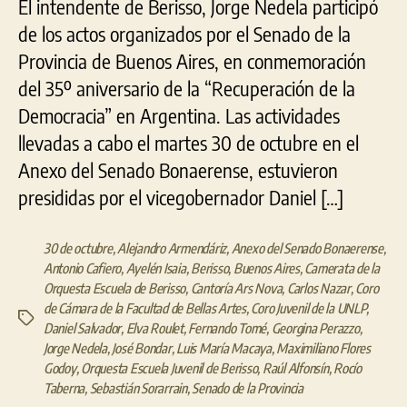
El intendente de Berisso, Jorge Nedela participó
de los actos organizados por el Senado de la
Provincia de Buenos Aires, en conmemoración
del 35º aniversario de la “Recuperación de la
Democracia” en Argentina. Las actividades
llevadas a cabo el martes 30 de octubre en el
Anexo del Senado Bonaerense, estuvieron
presididas por el vicegobernador Daniel […]
30 de octubre
,
Alejandro Armendáriz
,
Anexo del Senado Bonaerense
,
Antonio Cafiero
,
Ayelén Isaia
,
Berisso
,
Buenos Aires
,
Camerata de la
Orquesta Escuela de Berisso
,
Cantoría Ars Nova
,
Carlos Nazar
,
Coro
de Cámara de la Facultad de Bellas Artes
,
Coro Juvenil de la UNLP
,
Etiquetas
Daniel Salvador
,
Elva Roulet
,
Fernando Tomé
,
Georgina Perazzo
,
Jorge Nedela
,
José Bondar
,
Luis María Macaya
,
Maximiliano Flores
Godoy
,
Orquesta Escuela Juvenil de Berisso
,
Raúl Alfonsín
,
Rocío
Taberna
,
Sebastián Sorarrain
,
Senado de la Provincia