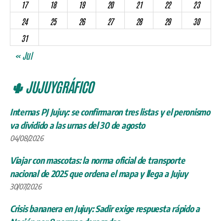
17
18
19
20
21
22
23
24
25
26
27
28
29
30
31
« Jul
🌵 JUJUYGRÁFICO
Internas PJ Jujuy: se confirmaron tres listas y el peronismo
va dividido a las urnas del 30 de agosto
04/08/2026
Viajar con mascotas: la norma oficial de transporte
nacional de 2025 que ordena el mapa y llega a Jujuy
30/07/2026
Crisis bananera en Jujuy: Sadir exige respuesta rápido a