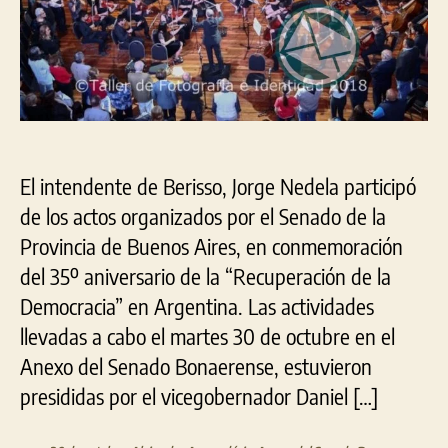
la
Dem
en
el
Ane
del
Sen
El intendente de Berisso, Jorge Nedela participó
de los actos organizados por el Senado de la
Provincia de Buenos Aires, en conmemoración
del 35º aniversario de la “Recuperación de la
Democracia” en Argentina. Las actividades
llevadas a cabo el martes 30 de octubre en el
Anexo del Senado Bonaerense, estuvieron
presididas por el vicegobernador Daniel […]