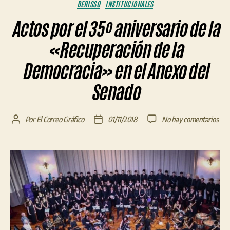
Categorías
BERISSO
INSTITUCIONALES
Actos por el 35º aniversario de la
«Recuperación de la
Democracia» en el Anexo del
Senado
en
Por
El Correo Gráfico
01/11/2018
No hay comentarios
Autor
Fecha
Act
de
de
por
la
la
el
entrada
entrada
35º
aniv
de
la
«Re
de