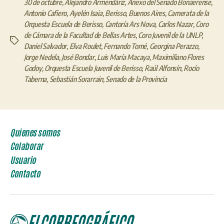
30 de octubre
,
Alejandro Armendáriz
,
Anexo del Senado Bonaerense
,
Antonio Cafiero
,
Ayelén Isaia
,
Berisso
,
Buenos Aires
,
Camerata de la
Orquesta Escuela de Berisso
,
Cantoría Ars Nova
,
Carlos Nazar
,
Coro
de Cámara de la Facultad de Bellas Artes
,
Coro Juvenil de la UNLP
,
Etiquetas
Daniel Salvador
,
Elva Roulet
,
Fernando Tomé
,
Georgina Perazzo
,
Jorge Nedela
,
José Bondar
,
Luis María Macaya
,
Maximiliano Flores
Godoy
,
Orquesta Escuela Juvenil de Berisso
,
Raúl Alfonsín
,
Rocío
Taberna
,
Sebastián Sorarrain
,
Senado de la Provincia
Quienes somos
Colaborar
Usuario
Contacto