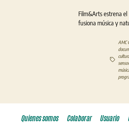
Film&Arts estrena el
fusiona música y natu
AMC G
docum
cultur
Etiquetas
sensor
música
progra
Quienes somos
Colaborar
Usuario