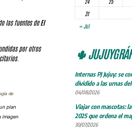
24
25
31
ndo las fuentes de
El
« Jul
fundidas por otros
🌵 JUJUYGRÁF
citarios.
Internas PJ Jujuy: se c
dividido a las urnas de
04/08/2026
ogía de
Viajar con mascotas: la
un plan
2025 que ordena el map
la imagen
30/07/2026