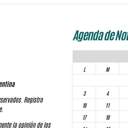
Agenda de Not
L
M
entina
3
4
servados. Registro
10
11
e.
17
18
ente la opinión de los