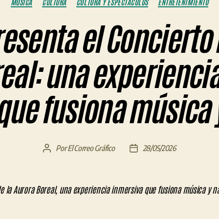
MÚSICA
CULTURA
CULTURA Y ESPECTÁCULOS
ENTRETENIMIENTO
esenta el Concierto
eal: una experienci
ue fusiona música 
Por
El Correo Gráfico
28/05/2026
Autor
Fecha
de
de
la
la
entrada
entrada