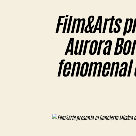
Film&Arts pr
Aurora Bor
fenomenal q