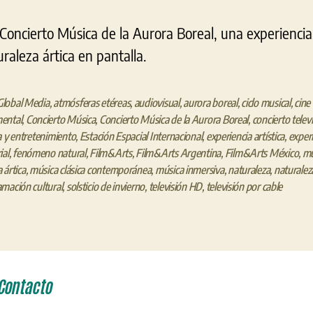
 Concierto Música de la Aurora Boreal, una experienci
raleza ártica en pantalla.
lobal Media
,
atmósferas etéreas
,
audiovisual
,
aurora boreal
,
ciclo musical
,
cine
ental
,
Concierto Música
,
Concierto Música de la Aurora Boreal
,
concierto telev
a y entretenimiento
,
Estación Espacial Internacional
,
experiencia artística
,
exper
ial
,
fenómeno natural
,
Film&Arts
,
Film&Arts Argentina
,
Film&Arts México
,
mú
 ártica
,
música clásica contemporánea
,
música inmersiva
,
naturaleza
,
naturalez
mación cultural
,
solsticio de invierno
,
televisión HD
,
televisión por cable
Contacto