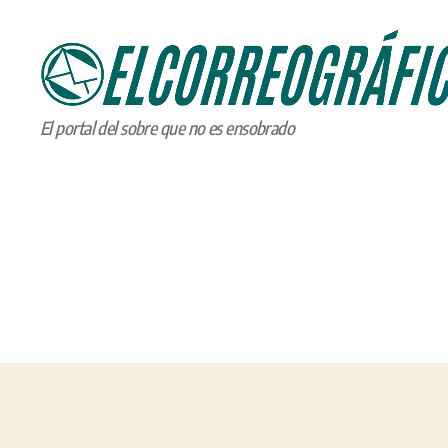
ELCORREOGRÁFICO
El portal del sobre que no es ensobrado