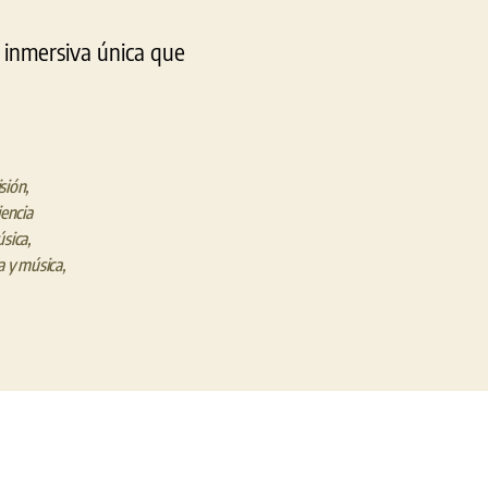
a inmersiva única que
isión
,
iencia
sica
,
a y música
,