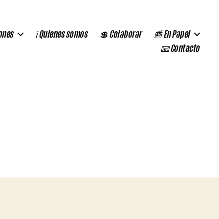
ones
ℹ️ Quienes somos
💲 Colaborar
📰 En Papel
📧 Contacto