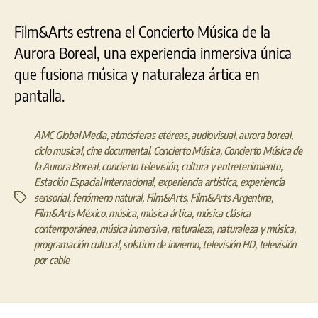
Film&Arts estrena el Concierto Música de la
Aurora Boreal, una experiencia inmersiva única
que fusiona música y naturaleza ártica en
pantalla.
AMC Global Media
,
atmósferas etéreas
,
audiovisual
,
aurora boreal
,
ciclo musical
,
cine documental
,
Concierto Música
,
Concierto Música de
la Aurora Boreal
,
concierto televisión
,
cultura y entretenimiento
,
Estación Espacial Internacional
,
experiencia artística
,
experiencia
sensorial
,
fenómeno natural
,
Film&Arts
,
Film&Arts Argentina
,
Etiquetas
Film&Arts México
,
música
,
música ártica
,
música clásica
contemporánea
,
música inmersiva
,
naturaleza
,
naturaleza y música
,
programación cultural
,
solsticio de invierno
,
televisión HD
,
televisión
por cable