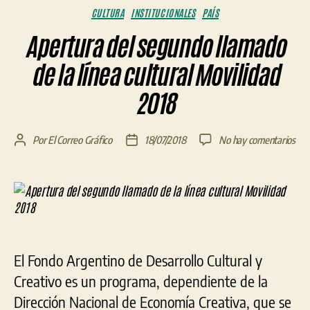
Categorías
CULTURA
INSTITUCIONALES
PAÍS
Apertura del segundo llamado
de la línea cultural Movilidad
2018
en
Por
El Correo Gráfico
18/07/2018
No hay comentarios
Autor
Fecha
Ape
de
de
del
la
la
seg
entrada
entrada
lla
de
la
líne
El Fondo Argentino de Desarrollo Cultural y
cult
Mov
Creativo es un programa, dependiente de la
201
Dirección Nacional de Economía Creativa, que se