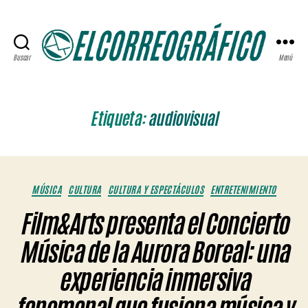
Buscar
Menú
ELCORREOGRÁFICO
Etiqueta:
audiovisual
Categorías
MÚSICA
CULTURA
CULTURA Y ESPECTÁCULOS
ENTRETENIMIENTO
Film&Arts presenta el Concierto
Música de la Aurora Boreal: una
experiencia inmersiva