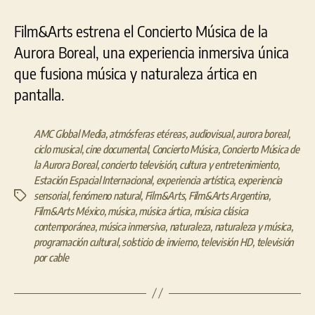
Film&Arts estrena el Concierto Música de la
Aurora Boreal, una experiencia inmersiva única
que fusiona música y naturaleza ártica en
pantalla.
AMC Global Media
,
atmósferas etéreas
,
audiovisual
,
aurora boreal
,
ciclo musical
,
cine documental
,
Concierto Música
,
Concierto Música de
la Aurora Boreal
,
concierto televisión
,
cultura y entretenimiento
,
Estación Espacial Internacional
,
experiencia artística
,
experiencia
sensorial
,
fenómeno natural
,
Film&Arts
,
Film&Arts Argentina
,
Etiquetas
Film&Arts México
,
música
,
música ártica
,
música clásica
contemporánea
,
música inmersiva
,
naturaleza
,
naturaleza y música
,
programación cultural
,
solsticio de invierno
,
televisión HD
,
televisión
por cable