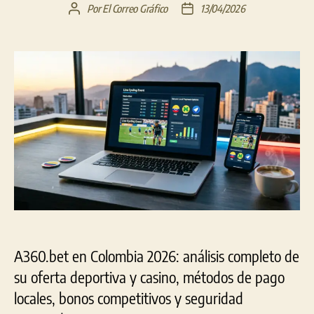
Por
El Correo Gráfico
13/04/2026
Autor
Fecha
de
de
la
la
entrada
entrada
A360.bet en Colombia 2026: análisis completo de
su oferta deportiva y casino, métodos de pago
locales, bonos competitivos y seguridad