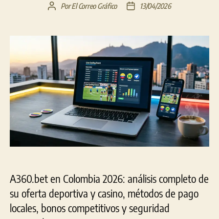
Por
El Correo Gráfico
13/04/2026
Autor
Fecha
de
de
la
la
entrada
entrada
A360.bet en Colombia 2026: análisis completo de
su oferta deportiva y casino, métodos de pago
locales, bonos competitivos y seguridad