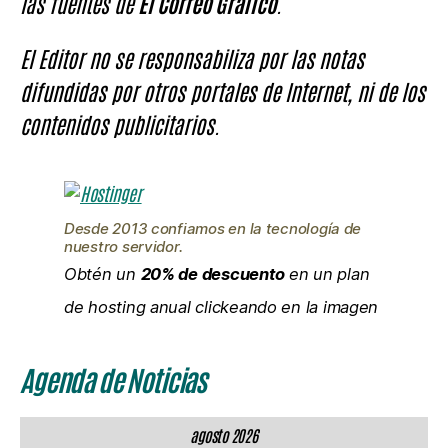
las fuentes de
El Correo Gráfico
.
El Editor no se responsabiliza por las notas
difundidas por otros portales de Internet, ni de los
contenidos publicitarios.
Desde 2013 confiamos en la tecnología de
nuestro servidor.
Obtén un
20% de descuento
en un plan
de hosting anual clickeando en la imagen
Agenda de Noticias
agosto 2026