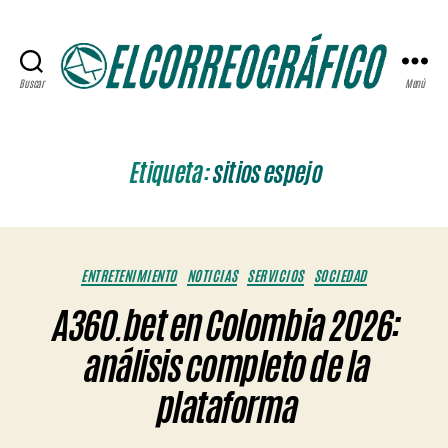
Buscar
Menú
ELCORREOGRÁFICO
Etiqueta:
sitios espejo
Categorías
ENTRETENIMIENTO
NOTICIAS
SERVICIOS
SOCIEDAD
A360.bet en Colombia 2026:
análisis completo de la
plataforma