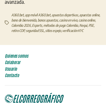
avanzada.
A360.bet
,
app móvil A360.bet
,
apuestas deportivas
,
apuestas online
,
bono de bienvenida
,
bonos apuestas
,
casino en vivo
,
casino online
,
Etiquetas
Colombia 2026
,
Esports
,
métodos de pago Colombia
,
Nequi
,
PSE
,
retiro COP
,
seguridad SSL
,
sitios espejo
,
verificación KYC
Quienes somos
Colaborar
Usuario
Contacto