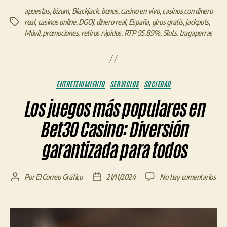
apuestas
,
bizum
,
Blackjack
,
bonos
,
casino en vivo
,
casinos con dinero
real
,
casinos online
,
DGOJ
,
dinero real
,
España
,
giros gratis
,
jackpots
,
Etiquetas
Móvil
,
promociones
,
retiros rápidos
,
RTP 95.89%
,
Slots
,
tragaperras
Categorías
ENTRETENIMIENTO
SERVICIOS
SOCIEDAD
Los juegos más populares en
Bet30 Casino: Diversión
garantizada para todos
en
Por
El Correo Gráfico
21/11/2024
No hay comentarios
Autor
Fecha
Los
de
de
jue
la
la
má
entrada
entrada
pop