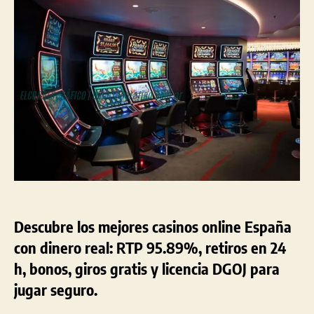
din
real
má
pop
en
Esp
Descubre los mejores casinos online España
con dinero real: RTP 95.89%, retiros en 24
h, bonos, giros gratis y licencia DGOJ para
jugar seguro.