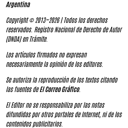
Argentina
Copyright © 2013~2026 | Todos los derechos
reservados. Registro Nacional de Derecho de Autor
(DNDA) en Trámite.
Los artículos firmados no expresan
necesariamente la opinión de los editores.
Se autoriza la reproducción de los textos citando
las fuentes de
El Correo Gráfico
.
El Editor no se responsabiliza por las notas
difundidas por otros portales de Internet, ni de los
contenidos publicitarios.