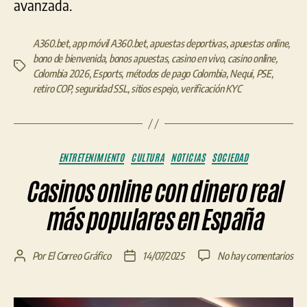
avanzada.
A360.bet
,
app móvil A360.bet
,
apuestas deportivas
,
apuestas online
,
bono de bienvenida
,
bonos apuestas
,
casino en vivo
,
casino online
,
Etiquetas
Colombia 2026
,
Esports
,
métodos de pago Colombia
,
Nequi
,
PSE
,
retiro COP
,
seguridad SSL
,
sitios espejo
,
verificación KYC
Categorías
ENTRETENIMIENTO
CULTURA
NOTICIAS
SOCIEDAD
Casinos online con dinero real
más populares en España
en
Por
El Correo Gráfico
14/07/2025
No hay comentarios
Autor
Fecha
Cas
de
de
onli
la
la
con
entrada
entrada