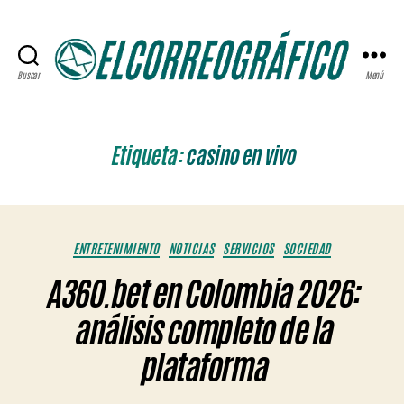
Buscar
Menú
ELCORREOGRÁFICO
Etiqueta:
casino en vivo
Categorías
ENTRETENIMIENTO
NOTICIAS
SERVICIOS
SOCIEDAD
A360.bet en Colombia 2026:
análisis completo de la
plataforma