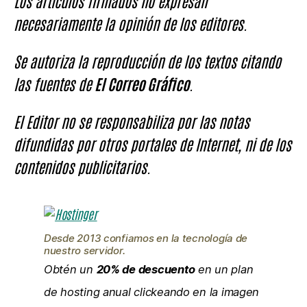
Los artículos firmados no expresan
necesariamente la opinión de los editores.
Se autoriza la reproducción de los textos citando
las fuentes de
El Correo Gráfico
.
El Editor no se responsabiliza por las notas
difundidas por otros portales de Internet, ni de los
contenidos publicitarios.
Desde 2013 confiamos en la tecnología de
nuestro servidor.
Obtén un
20% de descuento
en un plan
de hosting anual clickeando en la imagen