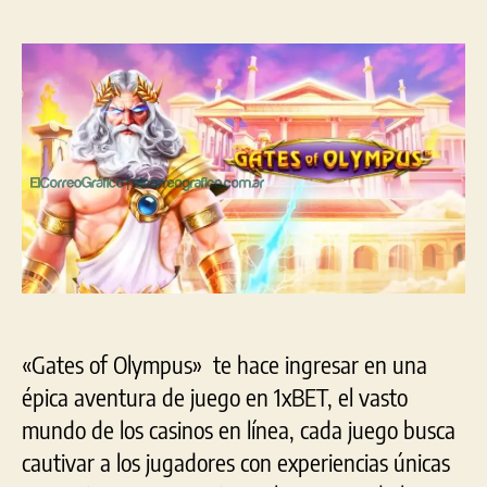
Gates
entrada
entrada
of
Olympus:
Ingresa
en
una
épica
aventura
de
juego
en
1xBET
«Gates of Olympus» te hace ingresar en una
épica aventura de juego en 1xBET, el vasto
mundo de los casinos en línea, cada juego busca
cautivar a los jugadores con experiencias únicas