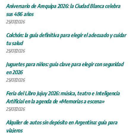
Aniversario de Arequipa 2026: la Ciudad Blanca celebra
sus 486 años
25/07/2026
Colchón: la guía definitiva para elegir el adecuado y cuidar
tu salud
25/07/2026
Juguetes para niños: guía clave para elegir con seguridad
en 2026
25/07/2026
Feria del Libro Jujuy 2026: música, teatro e Inteligencia
Artificial en la agenda de «Memorias a escena»
25/07/2026
Alquiler de autos sin depósito en Argentina: guía para
viajeros