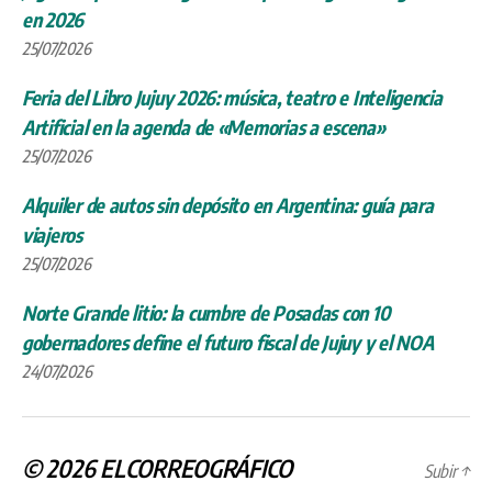
en 2026
25/07/2026
Feria del Libro Jujuy 2026: música, teatro e Inteligencia
Artificial en la agenda de «Memorias a escena»
25/07/2026
Alquiler de autos sin depósito en Argentina: guía para
viajeros
25/07/2026
Norte Grande litio: la cumbre de Posadas con 10
gobernadores define el futuro fiscal de Jujuy y el NOA
24/07/2026
© 2026
ELCORREOGRÁFICO
Subir
↑