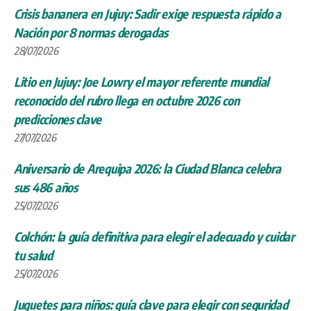
Crisis bananera en Jujuy: Sadir exige respuesta rápido a
Nación por 8 normas derogadas
28/07/2026
Litio en Jujuy: Joe Lowry el mayor referente mundial
reconocido del rubro llega en octubre 2026 con
predicciones clave
27/07/2026
Aniversario de Arequipa 2026: la Ciudad Blanca celebra
sus 486 años
25/07/2026
Colchón: la guía definitiva para elegir el adecuado y cuidar
tu salud
25/07/2026
Juguetes para niños: guía clave para elegir con seguridad