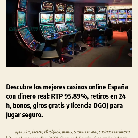
má
pop
en
Esp
Descubre los mejores casinos online España
con dinero real: RTP 95.89%, retiros en 24
h, bonos, giros gratis y licencia DGOJ para
jugar seguro.
apuestas
,
bizum
,
Blackjack
,
bonos
,
casino en vivo
,
casinos con dinero