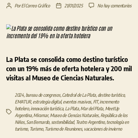
en
Por
El Correo Gráfico
21/01/2025
No hay comentarios
Autor
Fecha
La
de
de
Pla
la
la
se
entrada
entrada
con
co
des
turí
La Plata se consolida como destino turístico
con
un
con un 19% más de oferta hotelera y 200 mil
inc
visitas al Museo de Ciencias Naturales.
del
19
en
2024
,
bureau de congresos
,
Catedral de La Plata
,
destino turístico
,
la
EMATUR
,
estrategia digital
,
eventos masivos
,
FIT
,
incremento
ofe
hotelero
,
innovación turística
,
La Plata
,
Mar del Plata
,
MeetUp
Etiquetas
hot
Argentina
,
Miramar
,
Museo de Ciencias Naturales
,
República de los
Niños
,
San Bernardo
,
sostenibilidad
,
Teatro Argentino
,
tecnología en
turismo
,
Turismo
,
Turismo de Reuniones
,
vacaciones de invierno