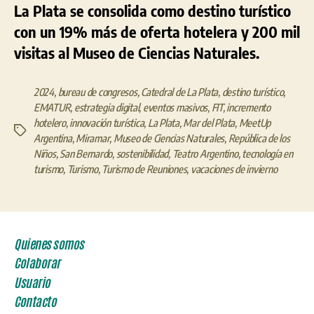
La Plata se consolida como destino turístico
con un 19% más de oferta hotelera y 200 mil
visitas al Museo de Ciencias Naturales.
2024
,
bureau de congresos
,
Catedral de La Plata
,
destino turístico
,
EMATUR
,
estrategia digital
,
eventos masivos
,
FIT
,
incremento
hotelero
,
innovación turística
,
La Plata
,
Mar del Plata
,
MeetUp
Etiquetas
Argentina
,
Miramar
,
Museo de Ciencias Naturales
,
República de los
Niños
,
San Bernardo
,
sostenibilidad
,
Teatro Argentino
,
tecnología en
turismo
,
Turismo
,
Turismo de Reuniones
,
vacaciones de invierno
Quienes somos
Colaborar
Usuario
Contacto