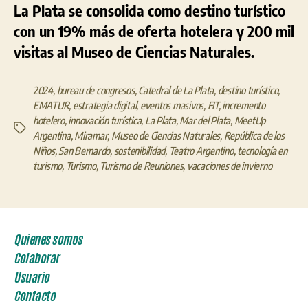
La Plata se consolida como destino turístico
con un 19% más de oferta hotelera y 200 mil
visitas al Museo de Ciencias Naturales.
2024
,
bureau de congresos
,
Catedral de La Plata
,
destino turístico
,
EMATUR
,
estrategia digital
,
eventos masivos
,
FIT
,
incremento
hotelero
,
innovación turística
,
La Plata
,
Mar del Plata
,
MeetUp
Etiquetas
Argentina
,
Miramar
,
Museo de Ciencias Naturales
,
República de los
Niños
,
San Bernardo
,
sostenibilidad
,
Teatro Argentino
,
tecnología en
turismo
,
Turismo
,
Turismo de Reuniones
,
vacaciones de invierno
Quienes somos
Colaborar
Usuario
Contacto