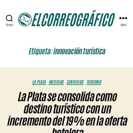
Buscar
Menú
ELCORREOGRÁFICO
Etiqueta:
innovación turística
Categorías
LA PLATA
NOTICIAS
SERVICIOS
TURISMO
La Plata se consolida como
destino turístico con un
incremento del 19% en la oferta