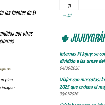
31
ndo las fuentes de
El
« Jul
fundidas por otros
🌵 JUJUYGRÁF
citarios.
Internas PJ Jujuy: se c
dividido a las urnas de
04/08/2026
ogía de
Viajar con mascotas: la
un plan
2025 que ordena el map
la imagen
30/07/2026