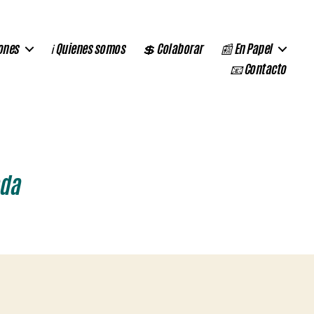
ones
ℹ️ Quienes somos
💲 Colaborar
📰 En Papel
📧 Contacto
ada