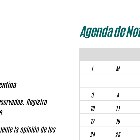
Agenda de Not
L
M
entina
3
4
servados. Registro
10
11
e.
17
18
ente la opinión de los
24
25