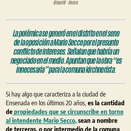
Blasetti - Secco
La polémica se generó en el distrito en el seno
de la oposición a Mario Secco por el presunto
conflicto de intereses. Señalan que habría un
negociado en el medio. Apuntan que la obra “es
innecesaria” para la comuna kirchnerista.
Si hay algo que caracteriza a la ciudad de
Ensenada en los últimos 20 años,
es la cantidad
de
propiedades que se circunscribe en torno
al intendente Mario Secco,
sean a nombre
de terceros, o por intermedio de la comuna