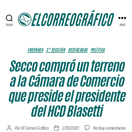
Buscar
Menú
ELCORREOGRÁFICO
Categorías
ENSENADA
3° SECCIÓN
DESTACADAS
POLÍTICA
Secco compró un terreno
a la Cámara de Comercio
que preside el presidente
del HCD Blasetti
en
Por
El Correo Gráfico
27/12/2021
No hay comentarios
Autor
Fecha