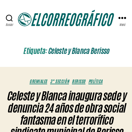
Buscar
Menú
ELCORREOGRÁFICO
Etiqueta:
Celeste y Blanca Berisso
Categorías
GREMIALES
3° SECCIÓN
BERISSO
POLÍTICA
Celeste y Blanca inaugura sede y
denuncia 24 años de obra social
fantasma en el terrorífico