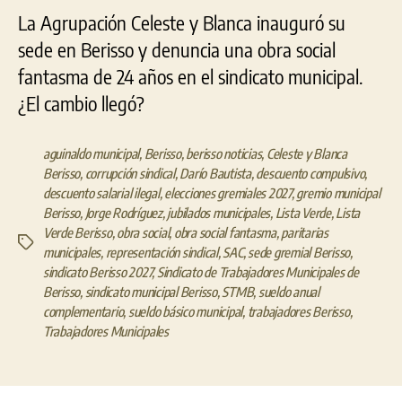
La Agrupación Celeste y Blanca inauguró su
sede en Berisso y denuncia una obra social
fantasma de 24 años en el sindicato municipal.
¿El cambio llegó?
aguinaldo municipal
,
Berisso
,
berisso noticias
,
Celeste y Blanca
Berisso
,
corrupción sindical
,
Darío Bautista
,
descuento compulsivo
,
descuento salarial ilegal
,
elecciones gremiales 2027
,
gremio municipal
Berisso
,
Jorge Rodríguez
,
jubilados municipales
,
Lista Verde
,
Lista
Verde Berisso
,
obra social
,
obra social fantasma
,
paritarias
Etiquetas
municipales
,
representación sindical
,
SAC
,
sede gremial Berisso
,
sindicato Berisso 2027
,
Sindicato de Trabajadores Municipales de
Berisso
,
sindicato municipal Berisso
,
STMB
,
sueldo anual
complementario
,
sueldo básico municipal
,
trabajadores Berisso
,
Trabajadores Municipales