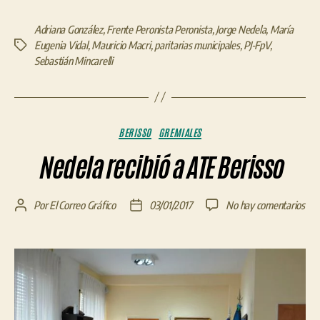
Adriana González
,
Frente Peronista Peronista
,
Jorge Nedela
,
María
Eugenia Vidal
,
Mauricio Macri
,
paritarias municipales
,
PJ-FpV
,
Etiquetas
Sebastián Mincarelli
Categorías
BERISSO
GREMIALES
Nedela recibió a ATE Berisso
en
Por
El Correo Gráfico
03/01/2017
No hay comentarios
Autor
Fecha
Ned
de
de
reci
la
la
a
entrada
entrada
AT
Ber