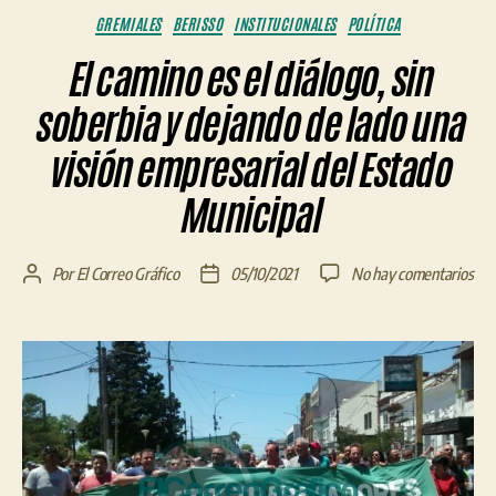
Categorías
GREMIALES
BERISSO
INSTITUCIONALES
POLÍTICA
El camino es el diálogo, sin
soberbia y dejando de lado una
visión empresarial del Estado
Municipal
en
Por
El Correo Gráfico
05/10/2021
No hay comentarios
Autor
Fecha
El
de
de
cam
la
la
es
entrada
entrada
el
diál
sin
sob
y
dej