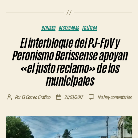
Categorías
BERISSO
DESTACADAS
POLÍTICA
El interbloque del PJ-FpV y
Peronismo Berissense apoyan
«el justo reclamo» de los
municipales
en
Por
El Correo Gráfico
21/03/2017
No hay comentarios
Autor
Fecha
El
de
de
inte
la
la
del
entrada
entrada
PJ-
FpV
y