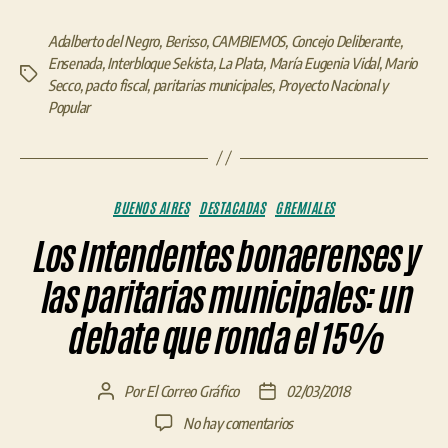
trabajador»
Adalberto del Negro
,
Berisso
,
CAMBIEMOS
,
Concejo Deliberante
,
Ensenada
,
Interbloque Sekista
,
La Plata
,
María Eugenia Vidal
,
Mario
Etiquetas
Secco
,
pacto fiscal
,
paritarias municipales
,
Proyecto Nacional y
Popular
Categorías
BUENOS AIRES
DESTACADAS
GREMIALES
Los Intendentes bonaerenses y
las paritarias municipales: un
debate que ronda el 15%
Por
El Correo Gráfico
02/03/2018
Autor
Fecha
de
de
en
No hay comentarios
la
la
Los