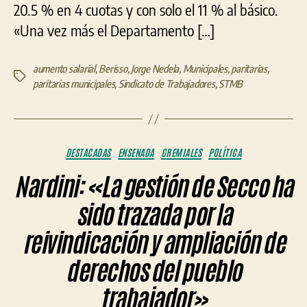
20.5 % en 4 cuotas y con solo el 11 % al básico.
«Una vez más el Departamento […]
aumento salarial
,
Berisso
,
Jorge Nedela
,
Municipales
,
paritarias
,
Etiquetas
paritarias municipales
,
Sindicato de Trabajadores
,
STMB
Categorías
DESTACADAS
ENSENADA
GREMIALES
POLÍTICA
Nardini: «La gestión de Secco ha
sido trazada por la
reivindicación y ampliación de
derechos del pueblo
trabajador»