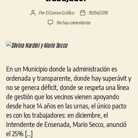
Por
El Correo Gráfico
19/04/2018
Autor
Fecha
de
de
en
No hay comentarios
la
la
Nardini:
entrada
entrada
«La
gestión
de
Secco
ha
En un Municipio donde la administración es
sido
ordenada y transparente, donde hay superávit y
trazada
por
no se genera déficit, donde se respeta una línea
la
de gestión que los vecinos vienen apoyando
reivindicación
y
desde hace 14 años en las urnas, el único pacto
ampliación
es con los trabajadores: en diciembre, el
de
Intendente de Ensenada, Mario Secco, anunció
derechos
del
el 25% […]
pueblo