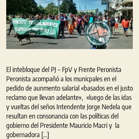
Per
Ber
apo
«el
just
rec
de
los
mun
El intebloque del PJ – FpV y Frente Peronista
Peronista acompañó a los municpales en el
pedido de aunmento salarial «basados en el justo
reclamo que llevan adelante», «luego de las idas
y vueltas del seños Intendente Jorge Nedela que
resultan en consonancia con las políticas del
gobierno del Presidente Mauricio Macri y la
gobernadora […]