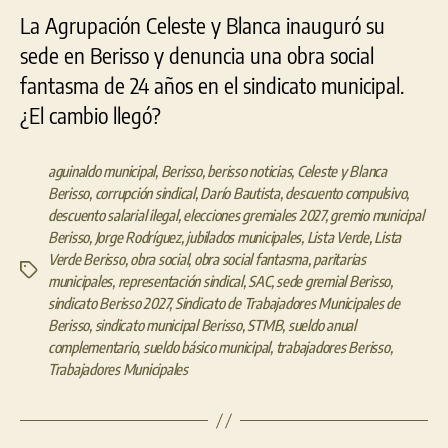
La Agrupación Celeste y Blanca inauguró su
sede en Berisso y denuncia una obra social
fantasma de 24 años en el sindicato municipal.
¿El cambio llegó?
aguinaldo municipal
,
Berisso
,
berisso noticias
,
Celeste y Blanca
Berisso
,
corrupción sindical
,
Darío Bautista
,
descuento compulsivo
,
descuento salarial ilegal
,
elecciones gremiales 2027
,
gremio municipal
Berisso
,
Jorge Rodríguez
,
jubilados municipales
,
Lista Verde
,
Lista
Verde Berisso
,
obra social
,
obra social fantasma
,
paritarias
Etiquetas
municipales
,
representación sindical
,
SAC
,
sede gremial Berisso
,
sindicato Berisso 2027
,
Sindicato de Trabajadores Municipales de
Berisso
,
sindicato municipal Berisso
,
STMB
,
sueldo anual
complementario
,
sueldo básico municipal
,
trabajadores Berisso
,
Trabajadores Municipales