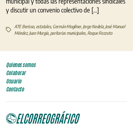
municipal y todas las representaciones sindicales
y discutir un convenio colectivo de […]
ATE Berisso
,
estatales
,
Germán Mogilner
,
Jorge Nedela
,
José Manuel
Etiquetas
Méndez
,
Juan Murgia
,
paritarias municipales
,
Roque Rezzuto
Quienes somos
Colaborar
Usuario
Contacto