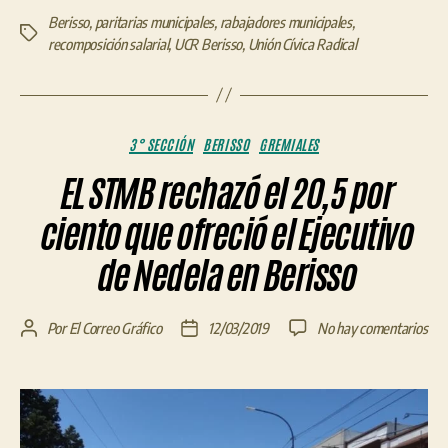
Berisso
,
paritarias municipales
,
rabajadores municipales
,
Etiquetas
recomposición salarial
,
UCR Berisso
,
Unión Cívica Radical
Categorías
3° SECCIÓN
BERISSO
GREMIALES
EL STMB rechazó el 20,5 por
ciento que ofreció el Ejecutivo
de Nedela en Berisso
en
Por
El Correo Gráfico
12/03/2019
No hay comentarios
Autor
Fecha
EL
de
de
ST
la
la
rec
entrada
entrada
el
20,