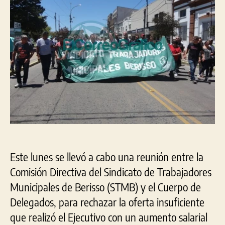
por
cie
que
ofr
el
Eje
de
Ned
en
Ber
Este lunes se llevó a cabo una reunión entre la
Comisión Directiva del Sindicato de Trabajadores
Municipales de Berisso (STMB) y el Cuerpo de
Delegados, para rechazar la oferta insuficiente
que realizó el Ejecutivo con un aumento salarial