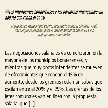
entrada
entrada
Intendentes
bonaerenses
y
las
paritarias
Mario Secco junto a Raúl Vaello, Secretario General del STME y edil
del bloque Sekista diò para el 2018 el aumento del 25% a los
municipales:
trabajadores municiples
un
debate
que
Las negociaciones salariales ya comenzaron en la
ronda
el
mayoría de los municipios bonaerenses, y
15%
mientras que muy pocos intendentes se mueven
de ofrecimientos que rondan el 15% de
aumento, desde los gremios reclaman subas que
oscilan entre el 20% y el 25%. Las ofertas de los
jefes comunales van en línea con la propuesta
salarial que […]