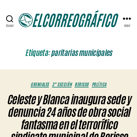
Buscar
Menú
ELCORREOGRÁFICO
Etiqueta:
paritarias municipales
Categorías
GREMIALES
3° SECCIÓN
BERISSO
POLÍTICA
Celeste y Blanca inaugura sede y
denuncia 24 años de obra social
fantasma en el terrorífico