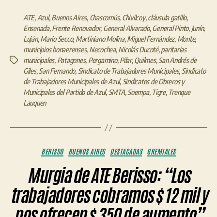
ATE
,
Azul
,
Buenos Aires
,
Chascomús
,
Chivilcoy
,
cláusula gatillo
,
Ensenada
,
Frente Renovador
,
General Alvarado
,
General Pinto
,
Junín
,
Luján
,
Mario Secco
,
Martiniano Molina
,
Miguel Fernández
,
Monte
,
municipios bonaerenses
,
Necochea
,
Nicolás Ducoté
,
paritarias
municipales
,
Patagones
,
Pergamino
,
Pilar
,
Quilmes
,
San Andrés de
Etiquetas
Giles
,
San Fernando
,
Sindicato de Trabajadores Municipales
,
Sindicato
de Trabajadores Municipales de Azul
,
Sindicatos de Obreros y
Municipales del Partido de Azul
,
SMTA
,
Soempa
,
Tigre
,
Trenque
Lauquen
Categorías
BERISSO
BUENOS AIRES
DESTACADAS
GREMIALES
Murgia de ATE Berisso: “Los
trabajadores cobramos $ 12 mil y
nos ofrecen $ 350 de aumento”