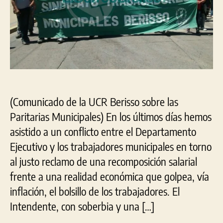
de
lad
una
visi
emp
del
Est
Mun
(Comunicado de la UCR Berisso sobre las
Paritarias Municipales) En los últimos días hemos
asistido a un conflicto entre el Departamento
Ejecutivo y los trabajadores municipales en torno
al justo reclamo de una recomposición salarial
frente a una realidad económica que golpea, vía
inflación, el bolsillo de los trabajadores. El
Intendente, con soberbia y una […]