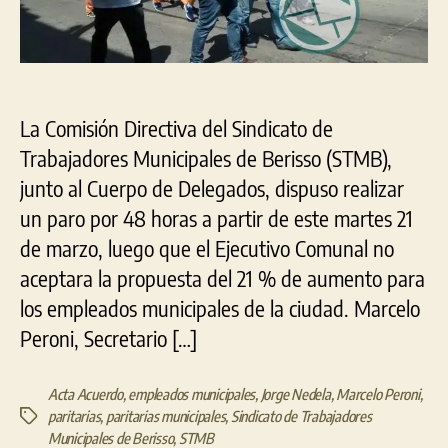
par
por
48
hor
La Comisión Directiva del Sindicato de
Trabajadores Municipales de Berisso (STMB),
junto al Cuerpo de Delegados, dispuso realizar
un paro por 48 horas a partir de este martes 21
de marzo, luego que el Ejecutivo Comunal no
aceptara la propuesta del 21 % de aumento para
los empleados municipales de la ciudad. Marcelo
Peroni, Secretario […]
Acta Acuerdo
,
empleados municipales
,
Jorge Nedela
,
Marcelo Peroni
,
paritarias
,
paritarias municipales
,
Sindicato de Trabajadores
Etiquetas
Municipales de Berisso
,
STMB