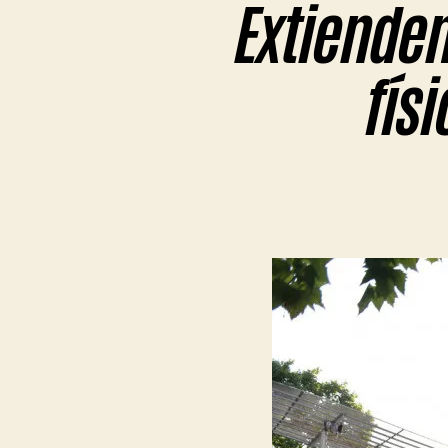
Extienden
fís