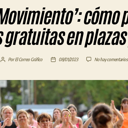
Movimiento’: cómo p
s gratuitas en plazas
Por
El Correo Gráfico
08/01/2023
No hay comentarios
Autor
Fecha
de
de
la
la
entrada
entrada