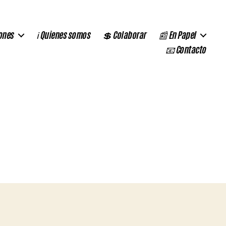
ones
ℹ️ Quienes somos
💲 Colaborar
📰 En Papel
📧 Contacto