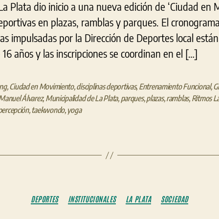
La Plata dio inicio a una nueva edición de ‘Ciudad en 
deportivas en plazas, ramblas y parques. El cronograma
as impulsadas por la Dirección de Deportes local está
6 años y las inscripciones se coordinan en el […]
ung
,
Ciudad en Movimiento
,
disciplinas deportivas
,
Entrenamiento Funcional
,
G
Manuel Álvarez
,
Municipalidad de La Plata
,
parques
,
plazas
,
ramblas
,
Ritmos La
percepción
,
taekwondo
,
yoga
Categorías
DEPORTES
INSTITUCIONALES
LA PLATA
SOCIEDAD