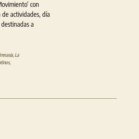
Movimiento’ con
 de actividades, día
n destinadas a
imnasia
,
La
tinos
,