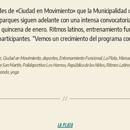
ades de «Ciudad en Movimiento» que la Municipalidad 
 parques siguen adelante con una intensa convocatoria
a quincena de enero. Ritmos latinos, entrenamiento fu
 participantes. “Vemos un crecimiento del programa con
z
,
Ciudad en Movimiento
,
deportes
,
Entrenamiento Funcional
,
La Plata
,
Manuel
e San Martín
,
Polideportivo Los Hornos
,
República de los Niños
,
Ritmos Latino
ondo
,
yoga
Categorías
LA PLATA