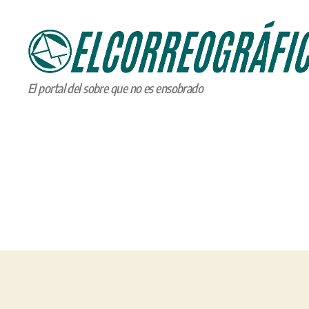
ELCORREOGRÁFICO
El portal del sobre que no es ensobrado