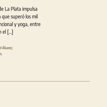
de La Plata impulsa
 que superó los mil
ncional y yoga, entre
 el […]
 Álvarez
,
s
,