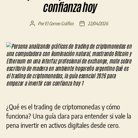
confianza hoy
Por
El Correo Gráfico
22/04/2026
Autor
Fecha
de
de
la
la
entrada
entrada
¿Qué es el trading de criptomonedas y cómo
funciona? Una guía clara para entender si vale la
pena invertir en activos digitales desde cero.