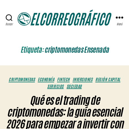
Buscar
Menú
ELCORREOGRÁFICO
Etiqueta:
criptomonedas Ensenada
Categorías
CRIPTOMONEDAS
ECONOMÍA
FINTECH
INVERSIONES
REGIÓN CAPITAL
SERVICIOS
SOCIEDAD
Qué es el trading de
criptomonedas: la guía esencial
2026 para empezar a invertir con