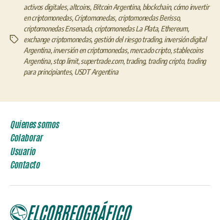
activos digitales
,
altcoins
,
Bitcoin Argentina
,
blockchain
,
cómo invertir
en criptomonedas
,
Criptomonedas
,
criptomonedas Berisso
,
criptomonedas Ensenada
,
criptomonedas La Plata
,
Ethereum
,
exchange criptomonedas
,
gestión del riesgo trading
,
inversión digital
Etiquetas
Argentina
,
inversión en criptomonedas
,
mercado cripto
,
stablecoins
Argentina
,
stop limit
,
supertrade.com
,
trading
,
trading cripto
,
trading
para principiantes
,
USDT Argentina
Quienes somos
Colaborar
Usuario
Contacto