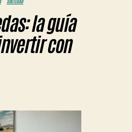
S
SOCIEDAD
das: la guía
nvertir con