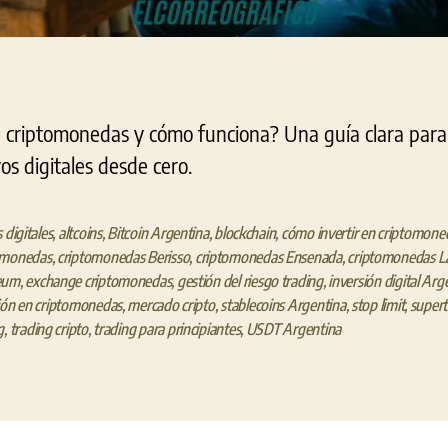
e criptomonedas y cómo funciona? Una guía clara para 
vos digitales desde cero.
 digitales
,
altcoins
,
Bitcoin Argentina
,
blockchain
,
cómo invertir en criptomone
omonedas
,
criptomonedas Berisso
,
criptomonedas Ensenada
,
criptomonedas La
eum
,
exchange criptomonedas
,
gestión del riesgo trading
,
inversión digital Arg
ión en criptomonedas
,
mercado cripto
,
stablecoins Argentina
,
stop limit
,
super
g
,
trading cripto
,
trading para principiantes
,
USDT Argentina