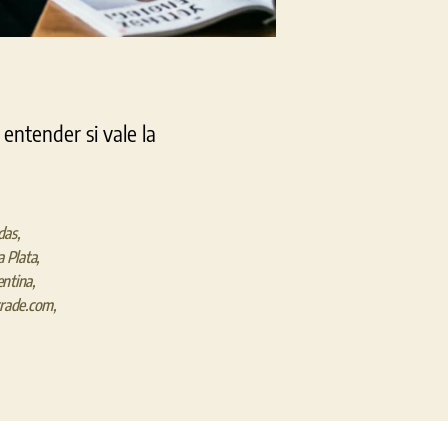
entender si vale la
das
,
 Plata
,
entina
,
trade.com
,