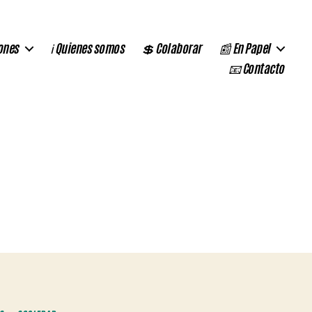
ones
ℹ️ Quienes somos
💲 Colaborar
📰 En Papel
📧 Contacto