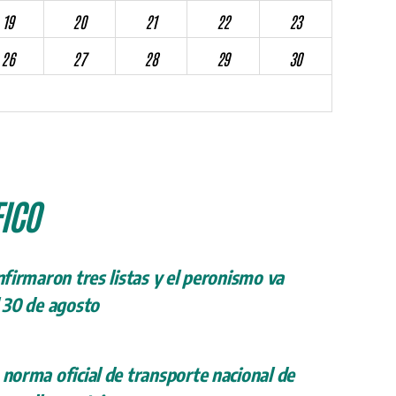
19
20
21
22
23
26
27
28
29
30
ICO
onfirmaron tres listas y el peronismo va
l 30 de agosto
 norma oficial de transporte nacional de