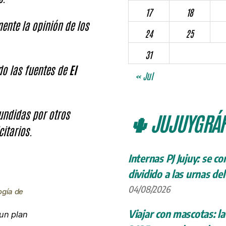
17
18
ente la opinión de los
24
25
31
ndo las fuentes de
El
« Jul
fundidas por otros
🌵 JUJUYGRÁF
citarios.
Internas PJ Jujuy: se c
dividido a las urnas de
04/08/2026
ogía de
Viajar con mascotas: la
un plan