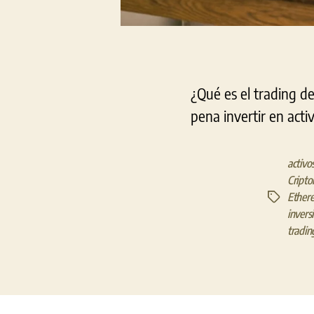
¿Qué es el trading d
pena invertir en acti
activos
Cript
Ether
Etiquetas
invers
tradin