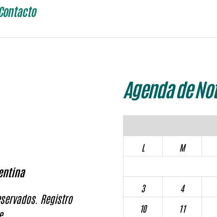
Contacto
Agenda de Not
L
M
entina
3
4
servados. Registro
10
11
e.