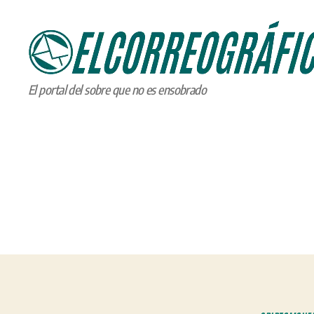
ELCORREOGRÁFICO
El portal del sobre que no es ensobrado