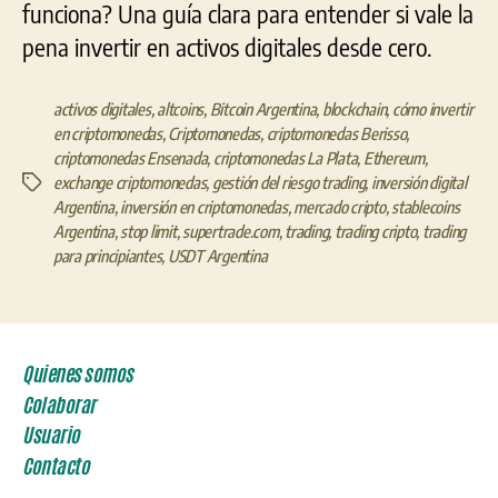
funciona? Una guía clara para entender si vale la
pena invertir en activos digitales desde cero.
activos digitales
,
altcoins
,
Bitcoin Argentina
,
blockchain
,
cómo invertir
en criptomonedas
,
Criptomonedas
,
criptomonedas Berisso
,
criptomonedas Ensenada
,
criptomonedas La Plata
,
Ethereum
,
exchange criptomonedas
,
gestión del riesgo trading
,
inversión digital
Etiquetas
Argentina
,
inversión en criptomonedas
,
mercado cripto
,
stablecoins
Argentina
,
stop limit
,
supertrade.com
,
trading
,
trading cripto
,
trading
para principiantes
,
USDT Argentina
Quienes somos
Colaborar
Usuario
Contacto