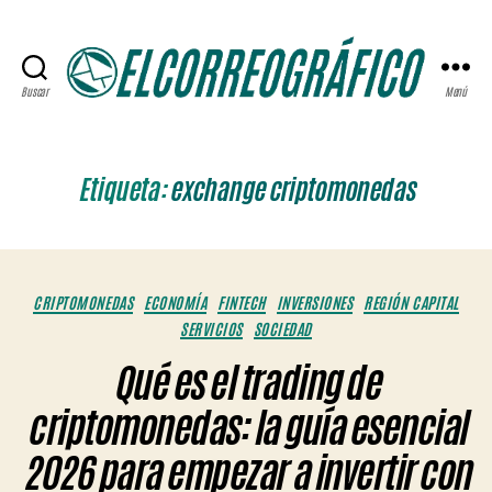
Buscar
Menú
ELCORREOGRÁFICO
Etiqueta:
exchange criptomonedas
Categorías
CRIPTOMONEDAS
ECONOMÍA
FINTECH
INVERSIONES
REGIÓN CAPITAL
SERVICIOS
SOCIEDAD
Qué es el trading de
criptomonedas: la guía esencial
2026 para empezar a invertir con