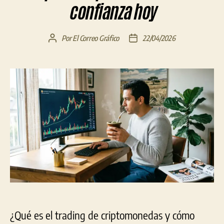
confianza hoy
Por
El Correo Gráfico
22/04/2026
Autor
Fecha
de
de
la
la
entrada
entrada
¿Qué es el trading de criptomonedas y cómo