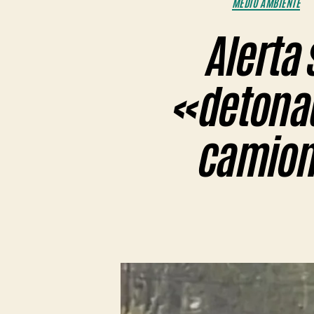
MEDIO AMBIENTE
Alerta 
«detonad
camione