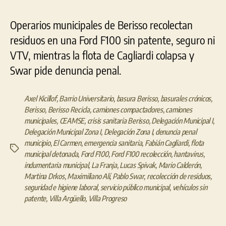
Operarios municipales de Berisso recolectan
residuos en una Ford F100 sin patente, seguro ni
VTV, mientras la flota de Cagliardi colapsa y
Swar pide denuncia penal.
Axel Kicillof
,
Barrio Universitario
,
basura Berisso
,
basurales crónicos
,
Berisso
,
Berisso Recicla
,
camiones compactadores
,
camiones
municipales
,
CEAMSE
,
crisis sanitaria Berisso
,
Delegación Municipal I
,
Delegación Municipal Zona I
,
Delegación Zona I
,
denuncia penal
municipio
,
El Carmen
,
emergencia sanitaria
,
Fabián Cagliardi
,
flota
Etiquetas
municipal detonada
,
Ford F100
,
Ford F100 recolección
,
hantavirus
,
indumentaria municipal
,
La Franja
,
Lucas Spivak
,
Mario Calderón
,
Martina Drkos
,
Maximiliano Alí
,
Pablo Swar
,
recolección de residuos
,
seguridad e higiene laboral
,
servicio público municipal
,
vehículos sin
patente
,
Villa Argüello
,
Villa Progreso