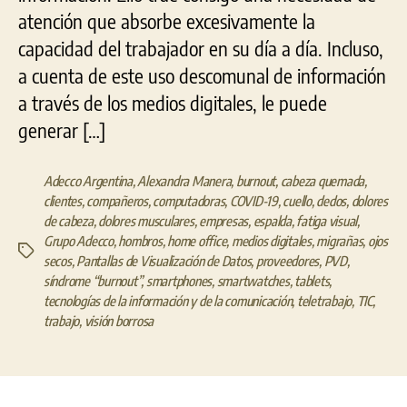
atención que absorbe excesivamente la
capacidad del trabajador en su día a día. Incluso,
a cuenta de este uso descomunal de información
a través de los medios digitales, le puede
generar […]
Adecco Argentina
,
Alexandra Manera
,
burnout
,
cabeza quemada
,
clientes
,
compañeros
,
computadoras
,
COVID-19
,
cuello
,
dedos
,
dolores
de cabeza
,
dolores musculares
,
empresas
,
espalda
,
fatiga visual
,
Grupo Adecco
,
hombros
,
home office
,
medios digitales
,
migrañas
,
ojos
Etiquetas
secos
,
Pantallas de Visualización de Datos
,
proveedores
,
PVD
,
síndrome “burnout”
,
smartphones
,
smartwatches
,
tablets
,
tecnologías de la información y de la comunicación
,
teletrabajo
,
TIC
,
trabajo
,
visión borrosa