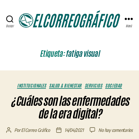
Buscar
Menú
ELCORREOGRÁFICO
Etiqueta:
fatiga visual
Categorías
INSTITUCIONALES
SALUD & BIENESTAR
SERVICIOS
SOCIEDAD
¿Cuáles son las enfermedades
de la era digital?
en
Por
El Correo Gráfico
14/04/2021
No hay comentarios
Autor
Fecha
¿Cu
de
de