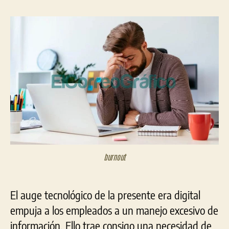
son
la
la
las
entrada
entrada
enf
de
la
era
digi
burnout
El auge tecnológico de la presente era digital
empuja a los empleados a un manejo excesivo de
información. Ello trae consigo una necesidad de