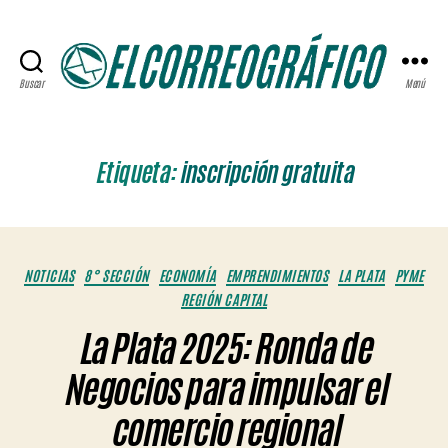
Buscar
Menú
ELCORREOGRÁFICO
Etiqueta:
inscripción gratuita
Categorías
NOTICIAS
8° SECCIÓN
ECONOMÍA
EMPRENDIMIENTOS
LA PLATA
PYME
REGIÓN CAPITAL
La Plata 2025: Ronda de
Negocios para impulsar el
comercio regional