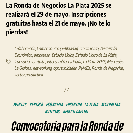
La Ronda de Negocios La Plata 2025 se
realizará el 29 de mayo. Inscripciones
gratuitas hasta el 21 de mayo. ¡No te lo
pierdas!
Colaboración
,
Comercio
,
competitividad
,
crecimiento
,
Desarrollo
Económico
,
empresas
,
Estadio Único
,
Estadio Único de La Plata
,
inscripción gratuita
,
intercambio
,
La Plata
,
La Plata 2025
,
Mercedes
Etiquetas
La Gioiosa
,
networking
,
oportunidades
,
PyMEs
,
Ronda de Negocios
,
sector productivo
Categorías
EVENTOS
BERISSO
ECONOMÍA
ENSENADA
LA PLATA
MAGDALENA
NOTICIAS
REGIÓN CAPITAL
Convocatoria para la Ronda de