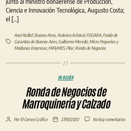
junto al ministro bonaerense de Producción,
Ciencia e Innovación Tecnológica, Augusto Costa;
el […]
Axel Kicillof
,
Buenos Aires
,
Federico Achával
,
FOGABA
,
Fondo de
Garantías de Buenos Aires
,
Guillermo Merediz
,
Micro Pequeñas y
Etiquetas
Medianas Empresas
,
MiPyMES
,
Pilar
,
Ronda de Negocios
Categorías
EN BUZÓN
Ronda de Negocios de
Marroquinería y Calzado
en
Por
El Correo Gráfico
27/10/2020
No hay comentarios
Autor
Fecha
Ron
de
de