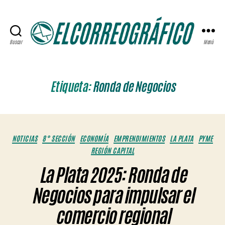
Buscar
Menú
ELCORREOGRÁFICO
Etiqueta:
Ronda de Negocios
Categorías
NOTICIAS
8° SECCIÓN
ECONOMÍA
EMPRENDIMIENTOS
LA PLATA
PYME
REGIÓN CAPITAL
La Plata 2025: Ronda de
Negocios para impulsar el
comercio regional