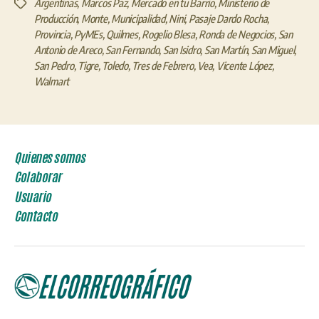
Argentinas
,
Marcos Paz
,
Mercado en tu Barrio
,
Ministerio de
Etiquetas
Producción
,
Monte
,
Municipalidad
,
Nini
,
Pasaje Dardo Rocha
,
Provincia
,
PyMEs
,
Quilmes
,
Rogelio Blesa
,
Ronda de Negocios
,
San
Antonio de Areco
,
San Fernando
,
San Isidro
,
San Martín
,
San Miguel
,
San Pedro
,
Tigre
,
Toledo
,
Tres de Febrero
,
Vea
,
Vicente López
,
Walmart
Quienes somos
Colaborar
Usuario
Contacto