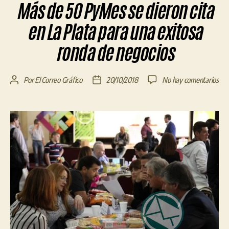
Más de 50 PyMes se dieron cita
en La Plata para una exitosa
ronda de negocios
en
Por
El Correo Gráfico
20/10/2018
No hay comentarios
Autor
Fecha
Má
de
de
de
la
la
50
entrada
entrada
Py
se
die
cita
en
La
Pla
par
una
exi