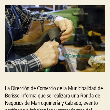
de
la
la
Neg
entrada
entrada
de
Mar
y
Cal
La Dirección de Comercio de la Municipalidad de
Berisso informa que se realizará una Ronda de
Negocios de Marroquinería y Calzado, evento
destinado a fabricantes y comerciantes del