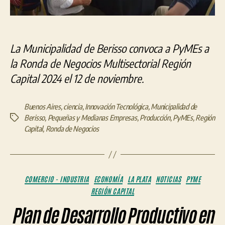
La Municipalidad de Berisso convoca a PyMEs a
la Ronda de Negocios Multisectorial Región
Capital 2024 el 12 de noviembre.
Buenos Aires
,
ciencia
,
Innovación Tecnológica
,
Municipalidad de
Berisso
,
Pequeñas y Medianas Empresas
,
Producción
,
PyMEs
,
Región
Etiquetas
Capital
,
Ronda de Negocios
Categorías
COMERCIO - INDUSTRIA
ECONOMÍA
LA PLATA
NOTICIAS
PYME
REGIÓN CAPITAL
Plan de Desarrollo Productivo en