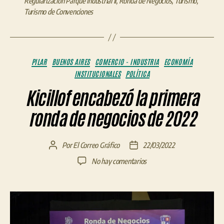
Regularización Parque Industrial II
,
Ronda de Negocios
,
Turismo
,
Turismo de Convenciones
Categorías
PILAR
BUENOS AIRES
COMERCIO - INDUSTRIA
ECONOMÍA
INSTITUCIONALES
POLÍTICA
Kicillof encabezó la primera
ronda de negocios de 2022
Por
El Correo Gráfico
22/03/2022
Autor
Fecha
de
de
en
No hay comentarios
la
la
Kicillof
entrada
entrada
encabezó
la
primera
ronda