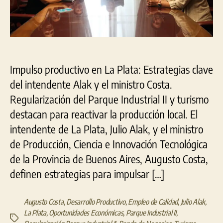
II
y
Turismo
de
Convenciones
Impulso productivo en La Plata: Estrategias clave
del intendente Alak y el ministro Costa.
Regularización del Parque Industrial II y turismo
destacan para reactivar la producción local. El
intendente de La Plata, Julio Alak, y el ministro
de Producción, Ciencia e Innovación Tecnológica
de la Provincia de Buenos Aires, Augusto Costa,
definen estrategias para impulsar […]
Augusto Costa
,
Desarrollo Productivo
,
Empleo de Calidad
,
Julio Alak
,
La Plata
,
Oportunidades Económicas
,
Parque Industrial II
,
Etiquetas