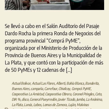
ron
de
neg
Se llevó a cabo en el Salón Auditorio del Pasaje
Dardo Rocha la primera Ronda de Negocios del
programa provincial “Comprá PyME”,
organizada por el Ministerio de Producción de la
Provincia de Buenos Aires y la Municipalidad de
La Plata, y que contó con la participación de más
de 50 PyMEs y 12 cadenas de […]
Actual Bolivar
,
Actual Las Flores
,
Alberti
,
Bahía Blanca
,
Banderita
,
Buenos Aires
,
campaña
,
Carrefour
,
Chivilcoy
,
Comprá PyME
,
Cooperativa La Amistad
,
Cooperativa Obrera
,
Coronel Pringles
,
Coto
,
DIA %
,
disco
,
General Pueyrredón
,
Javier Tizado
,
Jumbo
,
La Anónima
,
La Plata
,
Lanús
,
Lobos
,
Lomas de Zamora
,
Luján
,
Malvinas