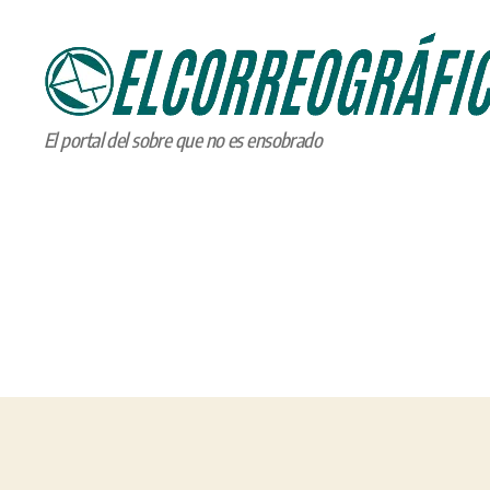
ELCORREOGRÁFICO
El portal del sobre que no es ensobrado