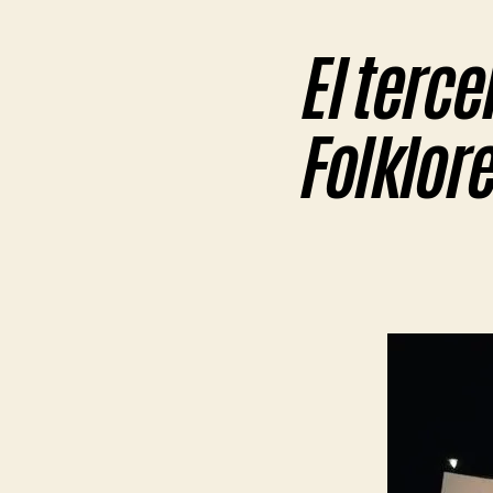
El terc
Folklor