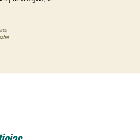
ares
,
sabel
icias