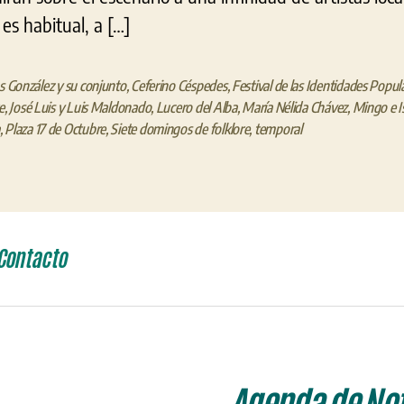
es habitual, a […]
os González y su conjunto
,
Ceferino Céspedes
,
Festival de las Identidades Popul
e
,
José Luis y Luis Maldonado
,
Lucero del Alba
,
María Nélida Chávez
,
Mingo e I
,
Plaza 17 de Octubre
,
Siete domingos de folklore
,
temporal
Contacto
Agenda de Not