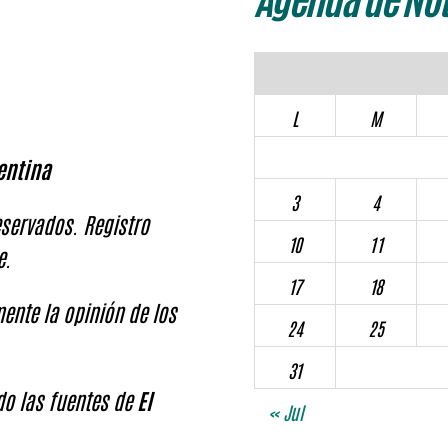
L
M
entina
3
4
servados. Registro
10
11
e.
17
18
ente la opinión de los
24
25
31
ndo las fuentes de
El
« Jul