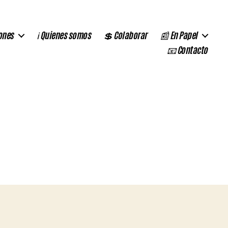
ones
ℹ️ Quienes somos
💲 Colaborar
📰 En Papel
📧 Contacto