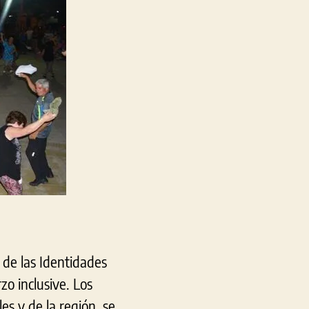
este
fin
de
semana
l de las Identidades
zo inclusive. Los
es y de la región, se