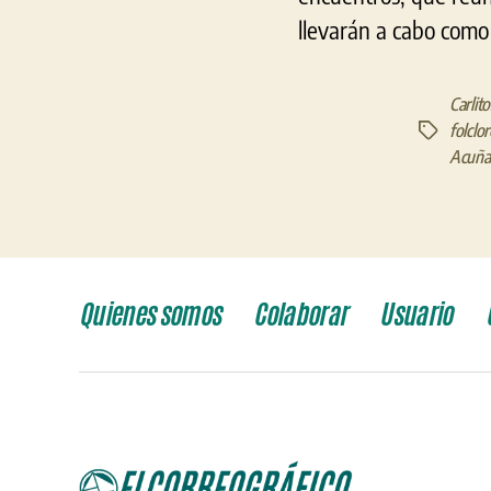
llevarán a cabo como 
Carlit
folclor
Etiquetas
Acuña
Quienes somos
Colaborar
Usuario