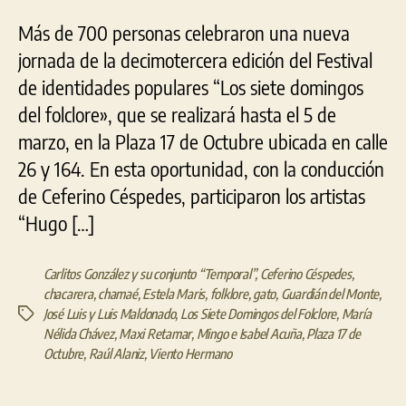
Más de 700 personas celebraron una nueva
jornada de la decimotercera edición del Festival
de identidades populares “Los siete domingos
del folclore», que se realizará hasta el 5 de
marzo, en la Plaza 17 de Octubre ubicada en calle
26 y 164. En esta oportunidad, con la conducción
de Ceferino Céspedes, participaron los artistas
“Hugo […]
Carlitos González y su conjunto “Temporal”
,
Ceferino Céspedes
,
chacarera
,
chamaé
,
Estela Maris
,
folklore
,
gato
,
Guardián del Monte
,
José Luis y Luis Maldonado
,
Los Siete Domingos del Folclore
,
María
Etiquetas
Nélida Chávez
,
Maxi Retamar
,
Mingo e Isabel Acuña
,
Plaza 17 de
Octubre
,
Raúl Alaniz
,
Viento Hermano