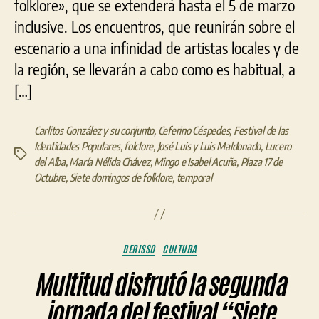
folklore», que se extenderá hasta el 5 de marzo
inclusive. Los encuentros, que reunirán sobre el
escenario a una infinidad de artistas locales y de
la región, se llevarán a cabo como es habitual, a
[…]
Carlitos González y su conjunto
,
Ceferino Céspedes
,
Festival de las
Identidades Populares
,
folclore
,
José Luis y Luis Maldonado
,
Lucero
Etiquetas
del Alba
,
María Nélida Chávez
,
Mingo e Isabel Acuña
,
Plaza 17 de
Octubre
,
Siete domingos de folklore
,
temporal
Categorías
BERISSO
CULTURA
Multitud disfrutó la segunda
jornada del festival “Siete