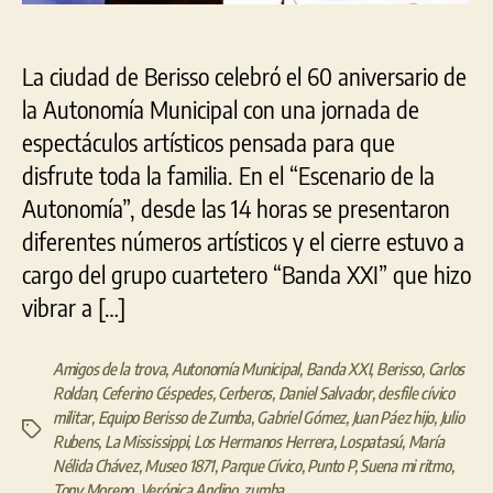
Berisso
La ciudad de Berisso celebró el 60 aniversario de
la Autonomía Municipal con una jornada de
espectáculos artísticos pensada para que
disfrute toda la familia. En el “Escenario de la
Autonomía”, desde las 14 horas se presentaron
diferentes números artísticos y el cierre estuvo a
cargo del grupo cuartetero “Banda XXI” que hizo
vibrar a […]
Amigos de la trova
,
Autonomía Municipal
,
Banda XXI
,
Berisso
,
Carlos
Roldan
,
Ceferino Céspedes
,
Cerberos
,
Daniel Salvador
,
desfile cívico
militar
,
Equipo Berisso de Zumba
,
Gabriel Gómez
,
Juan Páez hijo
,
Julio
Etiquetas
Rubens
,
La Mississippi
,
Los Hermanos Herrera
,
Lospatasú
,
María
Nélida Chávez
,
Museo 1871
,
Parque Cívico
,
Punto P
,
Suena mi ritmo
,
Tony Moreno
,
Verónica Andino
,
zumba