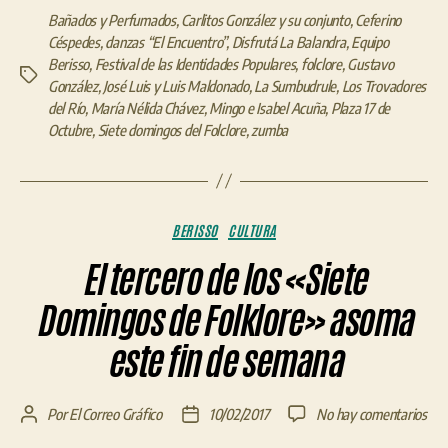
Bañados y Perfumados
,
Carlitos González y su conjunto
,
Ceferino
Céspedes
,
danzas “El Encuentro”
,
Disfrutá La Balandra
,
Equipo
Berisso
,
Festival de las Identidades Populares
,
folclore
,
Gustavo
Etiquetas
González
,
José Luis y Luis Maldonado
,
La Sumbudrule
,
Los Trovadores
del Río
,
María Nélida Chávez
,
Mingo e Isabel Acuña
,
Plaza 17 de
Octubre
,
Siete domingos del Folclore
,
zumba
Categorías
BERISSO
CULTURA
El tercero de los «Siete
Domingos de Folklore» asoma
este fin de semana
en
Por
El Correo Gráfico
10/02/2017
No hay comentarios
Autor
Fecha
El
de
de