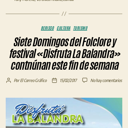
Categorías
BERISSO
CULTURA
TURISMO
Siete Domingos del Folclore y
festival «Disfruta La Balandra»
contnúnan este fin de semana
en
Por
El Correo Gráfico
15/02/2017
No hay comentarios
Autor
Fecha
Siet
de
de
Dom
la
la
del
entrada
entrada
Folc
y
fest
«Di