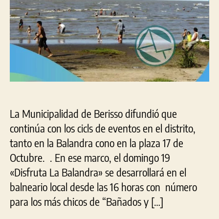
La
Bal
con
est
fin
de
sem
La Municipalidad de Berisso difundió que
continúa con los cicls de eventos en el distrito,
tanto en la Balandra cono en la plaza 17 de
Octubre. . En ese marco, el domingo 19
«Disfruta La Balandra» se desarrollará en el
balneario local desde las 16 horas con número
para los más chicos de “Bañados y […]