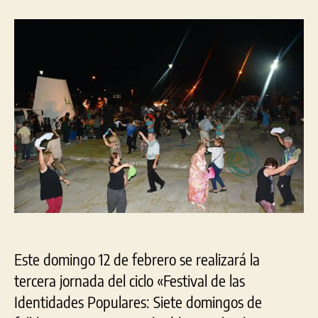
ter
la
la
de
entrada
entrada
los
«Si
Dom
de
Fol
aso
est
fin
de
sem
Este domingo 12 de febrero se realizará la
tercera jornada del ciclo «Festival de las
Identidades Populares: Siete domingos de