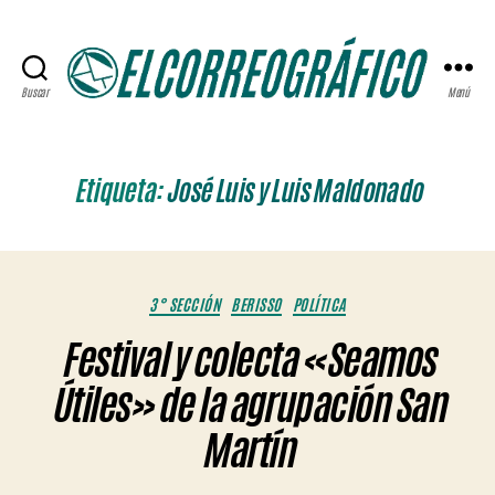
Buscar
Menú
ELCORREOGRÁFICO
Etiqueta:
José Luis y Luis Maldonado
Categorías
3° SECCIÓN
BERISSO
POLÍTICA
Festival y colecta «Seamos
Útiles» de la agrupación San
Martín