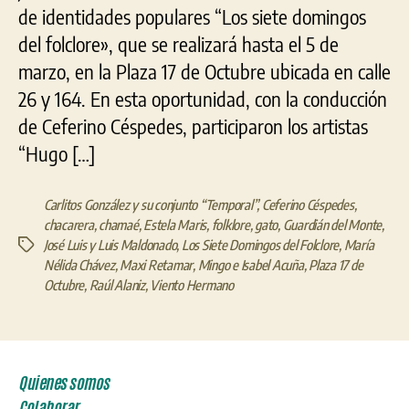
de identidades populares “Los siete domingos
del folclore», que se realizará hasta el 5 de
marzo, en la Plaza 17 de Octubre ubicada en calle
26 y 164. En esta oportunidad, con la conducción
de Ceferino Céspedes, participaron los artistas
“Hugo […]
Carlitos González y su conjunto “Temporal”
,
Ceferino Céspedes
,
chacarera
,
chamaé
,
Estela Maris
,
folklore
,
gato
,
Guardián del Monte
,
José Luis y Luis Maldonado
,
Los Siete Domingos del Folclore
,
María
Etiquetas
Nélida Chávez
,
Maxi Retamar
,
Mingo e Isabel Acuña
,
Plaza 17 de
Octubre
,
Raúl Alaniz
,
Viento Hermano
Quienes somos
Colaborar