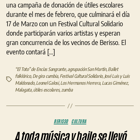
una campaña de donación de útiles escolares
durante el mes de febrero, que culminará el día
17 de Marzo con un Festival Cultural Solidario
donde participarán varios artistas y esperan
gran concurrencia de los vecinos de Berisso. El
evento contará […]
“El Toto” de Encías Sangrante
,
agrupación San Martín
,
Ballet
folklórico
,
De gira cumbia
,
Festival Cultural Solidario
,
José Luis y Luis
Etiquetas
Maldonado
,
Leonel Galosi
,
Los Hermanos Herrera
,
Lucas Giménez
,
Malagata
,
útiles escolares
,
zumba
Categorías
BERISSO
CULTURA
A toda música y baile se llevó