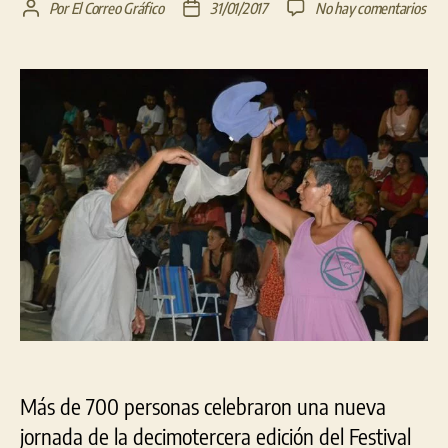
en
Por
El Correo Gráfico
31/01/2017
No hay comentarios
Autor
Fecha
Mult
de
de
disf
la
la
la
entrada
entrada
seg
jorn
del
fest
“Sie
dom
del
folc
Más de 700 personas celebraron una nueva
jornada de la decimotercera edición del Festival