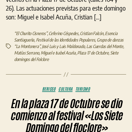
26). Las actuaciones previstas para este domingo
son: Miguel e Isabel Acuña, Cristian […]
“El Churito Cisneros”
,
Ceferino Céspedes
,
Cristian Falcón
,
Esencia
Santiagueña
,
Festival de las Identidades Populares
,
Grupo de danzas
“La Montonera”
,
José Luis y Luis Maldonado
,
Las Cuerdas del Monte
,
Etiquetas
Matías Serrano
,
Miguel e Isabel Acuña
,
Plaza 17 de Octubre
,
Siete
domingos del Folclore
Categorías
BERISSO
CULTURA
TURISMO
En la plaza 17 de Octubre se dio
comienzo al festival «Los Siete
Domingo del floclore»