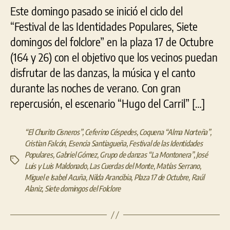
Este domingo pasado se inició el ciclo del
“Festival de las Identidades Populares, Siete
domingos del folclore” en la plaza 17 de Octubre
(164 y 26) con el objetivo que los vecinos puedan
disfrutar de las danzas, la música y el canto
durante las noches de verano. Con gran
repercusión, el escenario “Hugo del Carril” […]
“El Churito Cisneros”
,
Ceferino Céspedes
,
Coquena “Alma Norteña”
,
Cristian Falcón
,
Esencia Santiagueña
,
Festival de las Identidades
Populares
,
Gabriel Gómez
,
Grupo de danzas “La Montonera”
,
José
Etiquetas
Luis y Luis Maldonado
,
Las Cuerdas del Monte
,
Matías Serrano
,
Miguel e Isabel Acuña
,
Nilda Arancibia
,
Plaza 17 de Octubre
,
Raúl
Alaniz
,
Siete domingos del Folclore