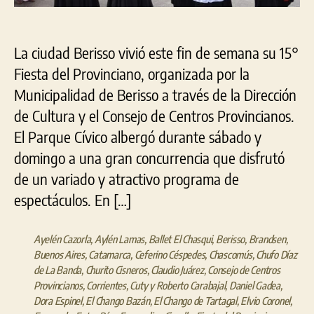
Ber
La ciudad Berisso vivió este fin de semana su 15°
Fiesta del Provinciano, organizada por la
Municipalidad de Berisso a través de la Dirección
de Cultura y el Consejo de Centros Provincianos.
El Parque Cívico albergó durante sábado y
domingo a una gran concurrencia que disfrutó
de un variado y atractivo programa de
espectáculos. En […]
Ayelén Cazorla
,
Aylén Lamas
,
Ballet El Chasqui
,
Berisso
,
Brandsen
,
Buenos Aires
,
Catamarca
,
Ceferino Céspedes
,
Chascomús
,
Chufo Díaz
de La Banda
,
Churito Cisneros
,
Claudio Juárez
,
Consejo de Centros
Provincianos
,
Corrientes
,
Cuty y Roberto Carabajal
,
Daniel Gadea
,
Dora Espinel
,
El Chango Bazán
,
El Chango de Tartagal
,
Elvio Coronel
,