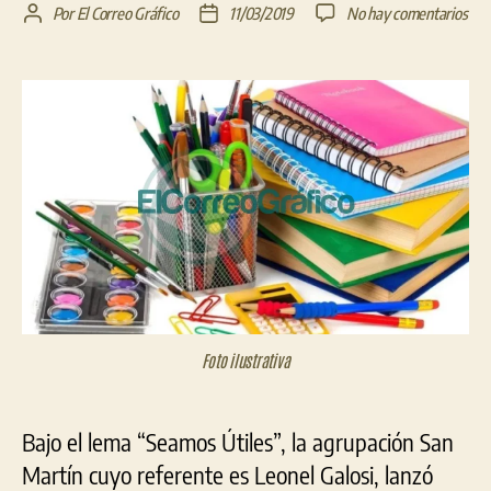
en
Por
El Correo Gráfico
11/03/2019
No hay comentarios
Autor
Fecha
Fest
de
de
y
la
la
cole
entrada
entrada
«Se
Útil
de
la
agr
San
Mar
Foto ilustrativa
Bajo el lema “Seamos Útiles”, la agrupación San
Martín cuyo referente es Leonel Galosi, lanzó