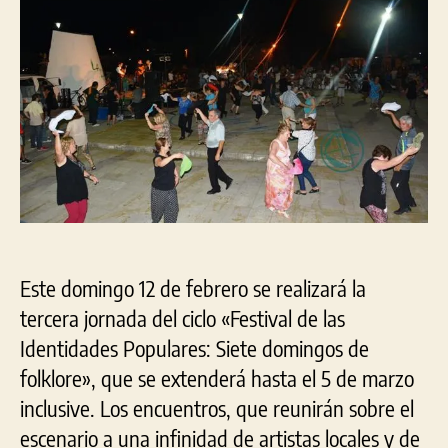
Dom
de
Fol
aso
est
fin
de
sem
Este domingo 12 de febrero se realizará la
tercera jornada del ciclo «Festival de las
Identidades Populares: Siete domingos de
folklore», que se extenderá hasta el 5 de marzo
inclusive. Los encuentros, que reunirán sobre el
escenario a una infinidad de artistas locales y de