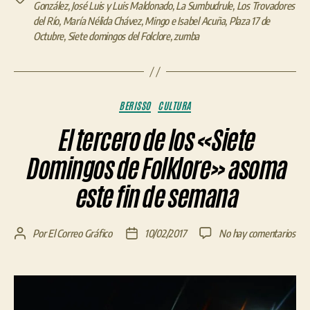
González
,
José Luis y Luis Maldonado
,
La Sumbudrule
,
Los Trovadores
del Río
,
María Nélida Chávez
,
Mingo e Isabel Acuña
,
Plaza 17 de
Octubre
,
Siete domingos del Folclore
,
zumba
Categorías
BERISSO
CULTURA
El tercero de los «Siete
Domingos de Folklore» asoma
este fin de semana
en
Por
El Correo Gráfico
10/02/2017
No hay comentarios
Autor
Fecha
El
de
de
ter
la
la
de
entrada
entrada
los
«Si