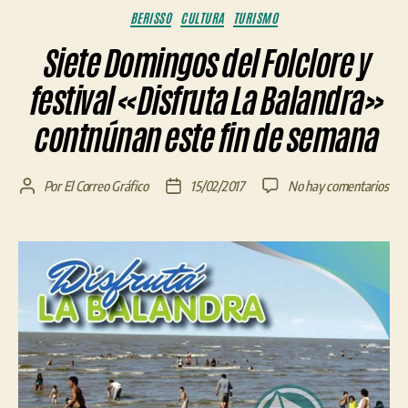
Categorías
BERISSO
CULTURA
TURISMO
Siete Domingos del Folclore y
festival «Disfruta La Balandra»
contnúnan este fin de semana
en
Por
El Correo Gráfico
15/02/2017
No hay comentarios
Autor
Fecha
Siet
de
de
Dom
la
la
del
entrada
entrada
Folc
y
fest
«Di
La
Bal
con
est