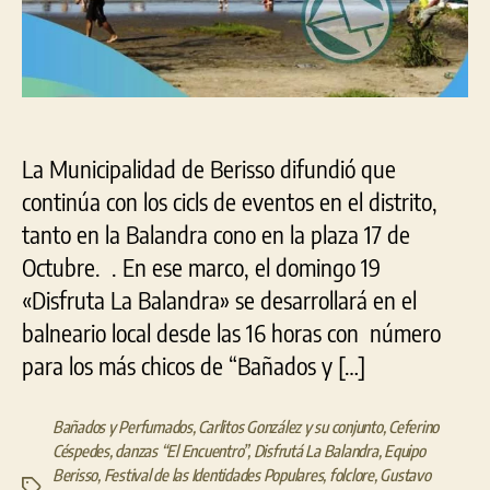
fin
de
sem
La Municipalidad de Berisso difundió que
continúa con los cicls de eventos en el distrito,
tanto en la Balandra cono en la plaza 17 de
Octubre. . En ese marco, el domingo 19
«Disfruta La Balandra» se desarrollará en el
balneario local desde las 16 horas con número
para los más chicos de “Bañados y […]
Bañados y Perfumados
,
Carlitos González y su conjunto
,
Ceferino
Céspedes
,
danzas “El Encuentro”
,
Disfrutá La Balandra
,
Equipo
Berisso
,
Festival de las Identidades Populares
,
folclore
,
Gustavo
Etiquetas