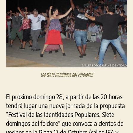
de
las
Ide
Pop
Sie
dom
del
folc
en
Ber
Los Siete Domingos del Folclore2
El próximo domingo 28, a partir de las 20 horas
tendrá lugar una nueva jornada de la propuesta
“Festival de las Identidades Populares, Siete
domingos del folclore” que convoca a cientos de
vecinos en la Plaza 17 de Octubre (calles 164 y