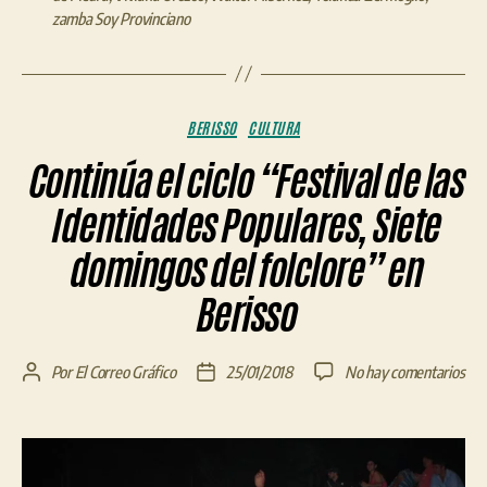
zamba Soy Provinciano
Categorías
BERISSO
CULTURA
Continúa el ciclo “Festival de las
Identidades Populares, Siete
domingos del folclore” en
Berisso
en
Por
El Correo Gráfico
25/01/2018
No hay comentarios
Autor
Fecha
Con
de
de
el
la
la
cicl
entrada
entrada
“Fes