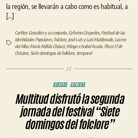
la región, se llevarán a cabo como es habitual, a
[…]
Carlitos González y su conjunto
,
Ceferino Céspedes
,
Festival de las
Identidades Populares
,
folclore
,
José Luis y Luis Maldonado
,
Lucero
Etiquetas
del Alba
,
María Nélida Chávez
,
Mingo e Isabel Acuña
,
Plaza 17 de
Octubre
,
Siete domingos de folklore
,
temporal
Categorías
BERISSO
CULTURA
Multitud disfrutó la segunda
jornada del festival “Siete
domingos del folclore”