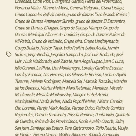
Ensenada
,
Entre Ríos
,
Evangelina Ciarallo
,
Fiesta del Provinciano
,
Florencia Maira
,
Florencia Meira
,
General Belgrano
,
Gisela Liciaga
,
Grupo Caporales Bolivia Unida
,
grupo de danzas “Sembrando Raíces”
,
Grupo de Danzas Amanecer Sureño
,
grupo de danzas El Encuentro
,
Grupo de Danzas El Jagüel
,
Grupo de Danzas Mampu
,
Grupo de
Danzas Municipal Albores de Tradición
,
Grupo de Danzas Raíces de
Mi Patria
,
Grupo de Inclusión
,
Grupo Juira
,
Grupo Llasjtaymanta
,
Guego Bulacio
,
Héctor Tapia
,
Indio Froilán
,
Isabel Acuña
,
Jazmín
Suáres
,
Jorge Nedela
,
Jorgelina Sampedro
,
José Luis Redondo
,
José
Etiquetas
Luis y Luis Maldonado
,
José Zarate
,
Juan Ángel Lupac
,
Juan C. Luna
,
Julio Coronel
,
La Plata
,
Lisa Montenegro
,
Loreley Carolina Escobar
,
Loreley Escobar
,
Los Herrera
,
Los Sikuris de Berisso
,
Luciana Aylén
Turenne
,
Malena Rodríguez
,
Marcela Sol
,
Marcelo Tracaleu
,
Marcha
de los Bombos
,
Marisa Melián
,
Maxi Retamar
,
Mendoza
,
Micaela
Mankowski
,
Micaela Mankowsky
,
Mingo e Isabel Acuña
,
Municipalidad
,
Nadia Jerbes
,
Nadia Popoff Malea
,
Néstor Garnica
,
Oso Lorente
,
Pareja Mark Andina
,
Parque Cívico
,
Patio de Comidas
Regionales
,
Patricia Sarmiento
,
Priscila Romero
,
Punta Indio
,
Quinteto
de Cuerdas
,
Reina de los Provincianos
,
Rocío Ayelén Cazorla
,
Salta
,
San Juan
,
Santiago del Estero
,
Tere Castronuovo
,
Toño Rearte
,
Vasija
de Piedra
,
Viviana Orozco
,
Walter Albornoz
,
Yolanda Zermoglio
,