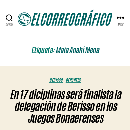
Buscar
Menú
ELCORREOGRÁFICO
Etiqueta:
Maia Anahí Mena
Categorías
BERISSO
DEPORTES
En 17 diciplinas será finalista la
delegación de Berisso en los
Juegos Bonaerenses