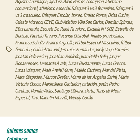
Agustín Loumagne
,
ajedrez
,
Alejo Barros Thompson
,
atletismo
convencional
,
atletismo especial
,
Básquet 3 vs 3 femenino
,
Básquet 3
vs 3 masculino
,
Básquet Escolar
,
boxeo
,
Braian Ponce
,
Brisa Cunha
,
Celeste Moreno
,
CEYE
,
Club Atletico Villa San Carlos
,
Damián Spinosa
,
Elías Larraula
,
Escuela Dr. René Favaloro
,
Escuela N° 502
,
Estrella de
Berisso
,
Fabrizio Tavano
,
Facundo Cristobal
,
finales provinciales
,
Francisco Schultz
,
Franco Argüello
,
Fútbol Especial Masculino
,
fútbol
femenino
,
Gabriel Durand
,
Jeremías Fernández
,
Joely Vega Paredes
,
Etiquetas
Jonatan Palavecino
,
Jonathan Robledo
,
Juan Pablo Salio
,
Juegos
Bonaerenses
,
Leonardo Ayala
,
Lucas Bustamante
,
Lucas Grecco
,
Lucas Vázquez
,
Maia Anahí Mena
,
Mailén Cantero
,
Mar del Plata
,
Mara Céspedes
,
Marcos Dreller
,
María de los Ángeles Sarini
,
María
Victoria Ochoa
,
Maximiliano Centurión
,
natación
,
patín
,
Pedro
Cardozo
,
Román Arias
,
Santiago Olivera
,
skate
,
Tenis de Mesa
Especial
,
Tiro
,
Valentín Morzilli
,
Wendy Gorillo
Quienes somos
Colaborar