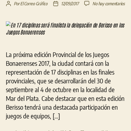
en
Por
El Correo Gráfico
12/09/2017
No hay comentarios
Autor
Fecha
En
de
de
17
la
la
dici
entrada
entrada
ser
fina
la
del
La próxima edición Provincial de los Juegos
de
Ber
Bonaerenses 2017, la ciudad contará con la
en
representación de 17 disciplinas en las finales
los
provinciales, que se desarrollarán del 30 de
Jue
Bon
septiembre al 4 de octubre en la localidad de
Mar del Plata. Cabe destacar que en esta edición
Berisso tendrá una destacada participación en
juegos de equipos, […]