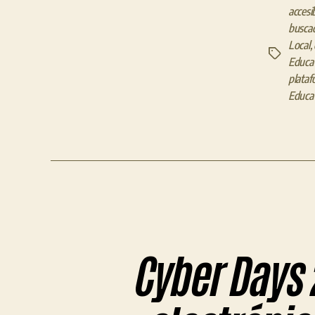
accesib
busca
Local
,
Etiquetas
Educat
plataf
Educa
Cyber Days 