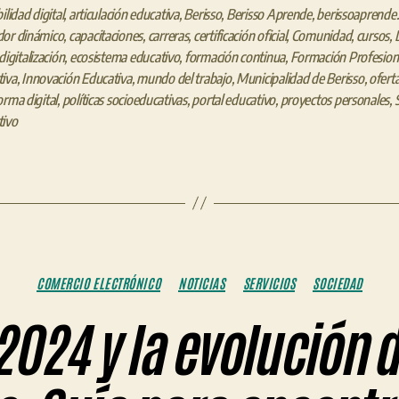
ilidad digital
,
articulación educativa
,
Berisso
,
Berisso Aprende
,
berissoaprende
dor dinámico
,
capacitaciones
,
carreras
,
certificación oficial
,
Comunidad
,
cursos
,
digitalización
,
ecosistema educativo
,
formación continua
,
Formación Profesion
iva
,
Innovación Educativa
,
mundo del trabajo
,
Municipalidad de Berisso
,
ofert
orma digital
,
políticas socioeducativas
,
portal educativo
,
proyectos personales
,
tivo
Categorías
COMERCIO ELECTRÓNICO
NOTICIAS
SERVICIOS
SOCIEDAD
2024 y la evolución 