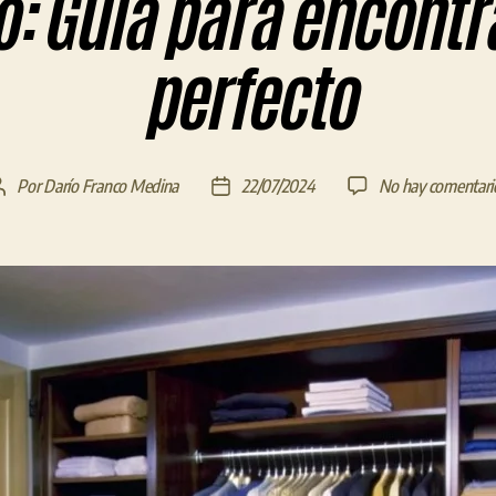
o: Guía para encontra
perfecto
Por
Darío Franco Medina
22/07/2024
No hay comentari
Autor
Fecha
de
de
la
la
entrada
entrada