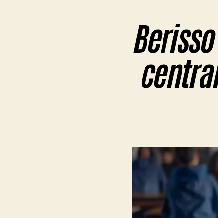
Berisso
central