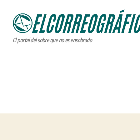
ELCORREOGRÁFICO
El portal del sobre que no es ensobrado