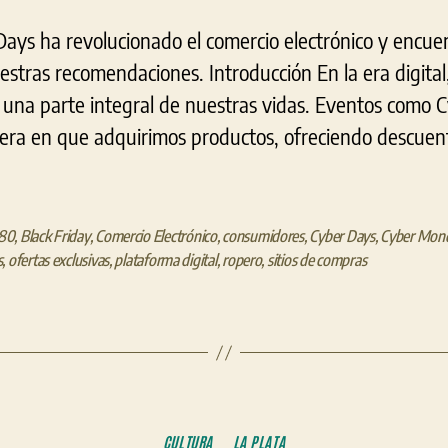
ays ha revolucionado el comercio electrónico y encuen
stras recomendaciones. Introducción En la era digital
 una parte integral de nuestras vidas. Eventos como 
ra en que adquirimos productos, ofreciendo descuento
80
,
Black Friday
,
Comercio Electrónico
,
consumidores
,
Cyber Days
,
Cyber Mon
s
,
ofertas exclusivas
,
plataforma digital
,
ropero
,
sitios de compras
Categorías
CULTURA
LA PLATA