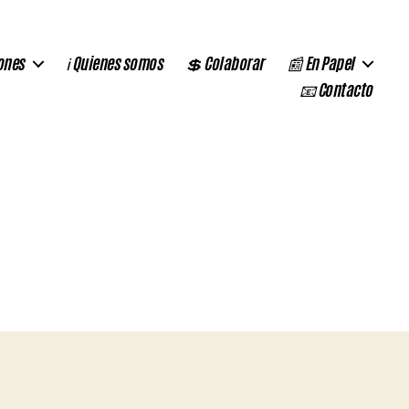
ones
ℹ️ Quienes somos
💲 Colaborar
📰 En Papel
📧 Contacto