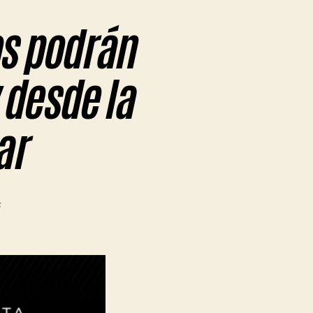
s podrán
 desde la
ar
en
#QuedateEnCasa:
Los
vecinos
podrán
disfrutar
del