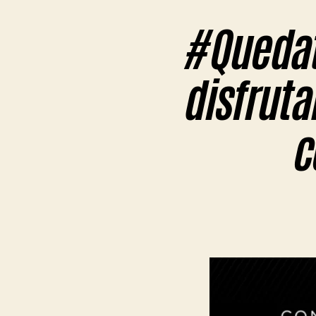
#Quedat
disfruta
c