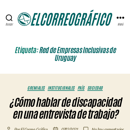
Buscar
Menú
ELCORREOGRÁFICO
Etiqueta:
Red de Empresas Inclusivas de
Uruguay
Categorías
GREMIALES
INSTITUCIONALES
PAÍS
SOCIEDAD
¿Cómo hablar de discapacidad
en una entrevista de trabajo?
en
Por
El Correo Gráfico
07/12/2021
No hay comentarios
Autor
Fecha