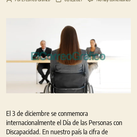
¿Có
de
de
habl
la
la
de
entrada
entrada
dis
en
una
entr
de
trab
El 3 de diciembre se conmemora
internacionalmente el Día de las Personas con
Discapacidad. En nuestro país la cifra de