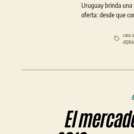
Uruguay brinda una vi
oferta: desde que com
casa
,
d
Etiquetas
RE/MA
A
El mercado