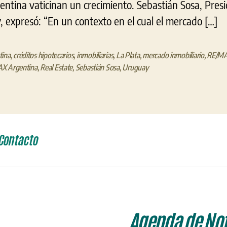
gentina vaticinan un crecimiento. Sebastián Sosa, Pr
 expresó: “En un contexto en el cual el mercado […]
tina
,
créditos hipotecarios
,
inmobiliarias
,
La Plata
,
mercado inmobiliario
,
RE/M
X Argentina
,
Real Estate
,
Sebastián Sosa
,
Uruguay
Contacto
Agenda de Not