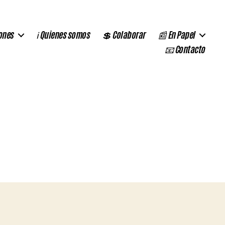
ones
ℹ️ Quienes somos
💲 Colaborar
📰 En Papel
📧 Contacto