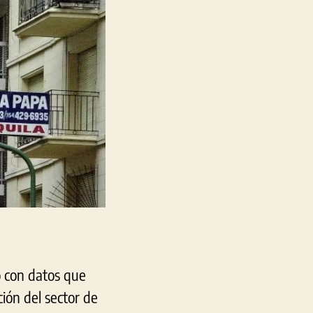
con
optimismo
de
crecimiento
o con datos que
ción del sector de