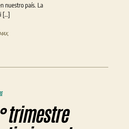
en nuestro país. La
i […]
/MAX
,
OS
° trimestre