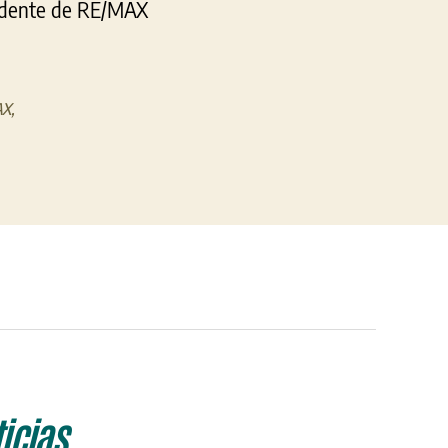
esidente de RE/MAX
AX
,
icias