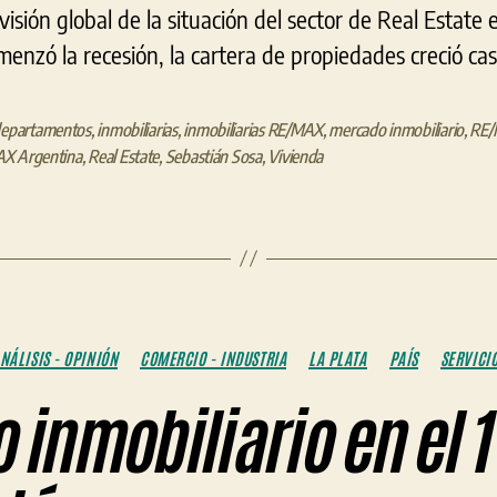
sión global de la situación del sector de Real Estate 
enzó la recesión, la cartera de propiedades creció cas
epartamentos
,
inmobiliarias
,
inmobiliarias RE/MAX
,
mercado inmobiliario
,
RE
X Argentina
,
Real Estate
,
Sebastián Sosa
,
Vivienda
Categorías
NÁLISIS - OPINIÓN
COMERCIO - INDUSTRIA
LA PLATA
PAÍS
SERVICI
 inmobiliario en el 1