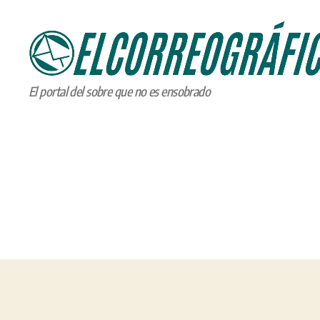
ELCORREOGRÁFICO
El portal del sobre que no es ensobrado