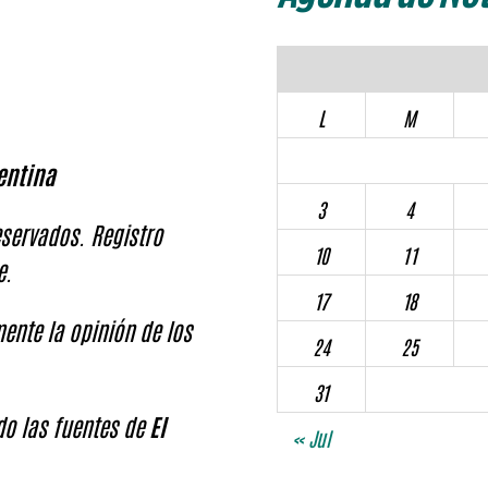
L
M
entina
3
4
servados. Registro
10
11
e.
17
18
ente la opinión de los
24
25
31
ndo las fuentes de
El
« Jul