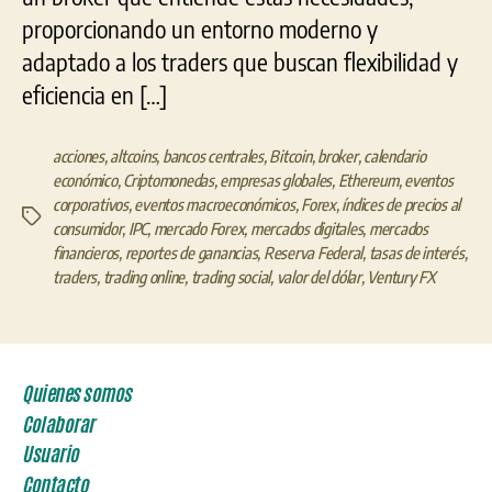
proporcionando un entorno moderno y
adaptado a los traders que buscan flexibilidad y
eficiencia en […]
acciones
,
altcoins
,
bancos centrales
,
Bitcoin
,
broker
,
calendario
económico
,
Criptomonedas
,
empresas globales
,
Ethereum
,
eventos
corporativos
,
eventos macroeconómicos
,
Forex
,
índices de precios al
Etiquetas
consumidor
,
IPC
,
mercado Forex
,
mercados digitales
,
mercados
financieros
,
reportes de ganancias
,
Reserva Federal
,
tasas de interés
,
traders
,
trading online
,
trading social
,
valor del dólar
,
Ventury FX
Quienes somos
Colaborar
Usuario
Contacto