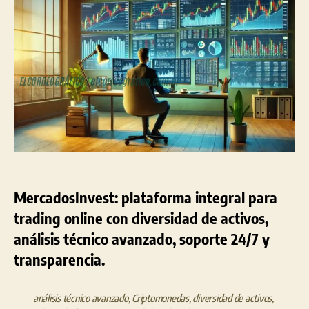
inte
par
el
tra
onl
MercadosInvest: plataforma integral para
trading online con diversidad de activos,
análisis técnico avanzado, soporte 24/7 y
transparencia.
análisis técnico avanzado
,
Criptomonedas
,
diversidad de activos
,