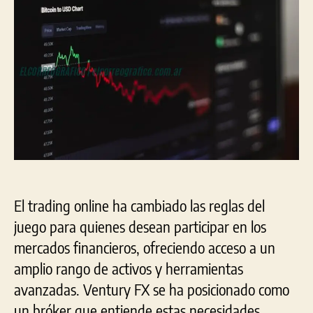
par
inc
en
el
tra
onli
El trading online ha cambiado las reglas del
juego para quienes desean participar en los
mercados financieros, ofreciendo acceso a un
amplio rango de activos y herramientas
avanzadas. Ventury FX se ha posicionado como
un bróker que entiende estas necesidades,