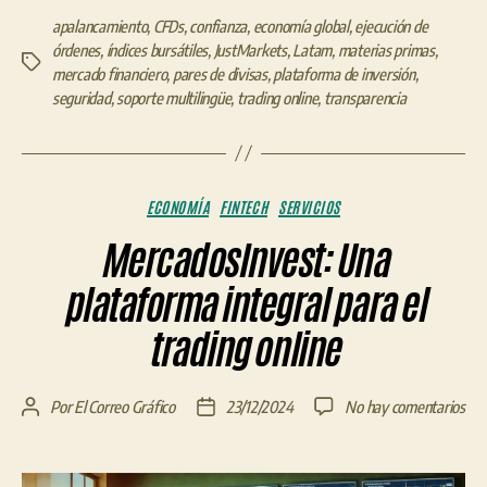
apalancamiento
,
CFDs
,
confianza
,
economía global
,
ejecución de
órdenes
,
índices bursátiles
,
JustMarkets
,
Latam
,
materias primas
,
Etiquetas
mercado financiero
,
pares de divisas
,
plataforma de inversión
,
seguridad
,
soporte multilingüe
,
trading online
,
transparencia
Categorías
ECONOMÍA
FINTECH
SERVICIOS
MercadosInvest: Una
plataforma integral para el
trading online
en
Por
El Correo Gráfico
23/12/2024
No hay comentarios
Autor
Fecha
Mer
de
de
Un
la
la
pla
entrada
entrada