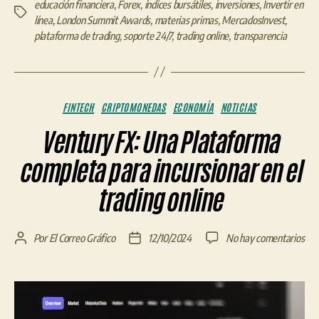
educación financiera
,
Forex
,
índices bursátiles
,
inversiones
,
Invertir en
Etiquetas
línea
,
London Summit Awards
,
materias primas
,
MercadosInvest
,
plataforma de trading
,
soporte 24/7
,
trading online
,
transparencia
Categorías
FINTECH
CRIPTOMONEDAS
ECONOMÍA
NOTICIAS
Ventury FX: Una Plataforma
completa para incursionar en el
trading online
en
Por
El Correo Gráfico
12/10/2024
No hay comentarios
Autor
Fecha
Ven
de
de
FX:
la
la
Un
entrada
entrada
Pla
com