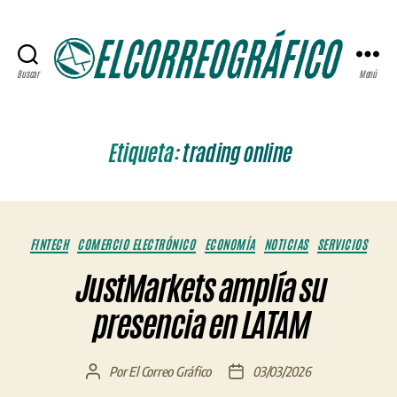
Buscar
Menú
ELCORREOGRÁFICO
Etiqueta:
trading online
Categorías
FINTECH
COMERCIO ELECTRÓNICO
ECONOMÍA
NOTICIAS
SERVICIOS
JustMarkets amplía su
presencia en LATAM
Por
El Correo Gráfico
03/03/2026
Autor
Fecha
de
de