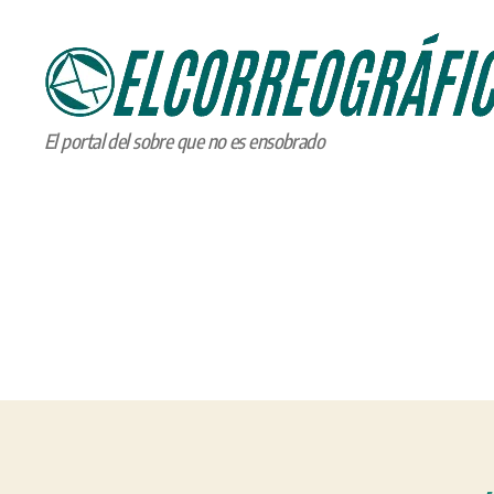
ELCORREOGRÁFICO
El portal del sobre que no es ensobrado