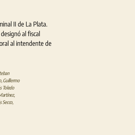
minal II de La Plata.
designó al fiscal
 oral al intendente de
teban
o
,
Guillermo
s Toledo
Martínez
,
s Secco
,