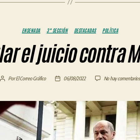
Categorías
ENSENADA
3° SECCIÓN
DESTACADAS
POLÍTICA
ar el juicio contra 
Por
El Correo Gráfico
06/08/2022
No hay comentarios
Autor
Fecha
de
de
la
la
entrada
entrada