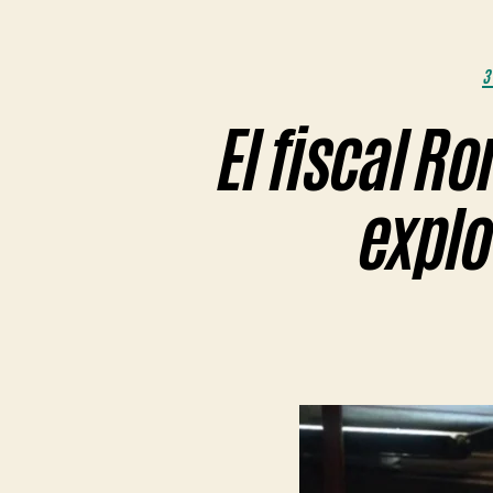
3
El fiscal R
explo