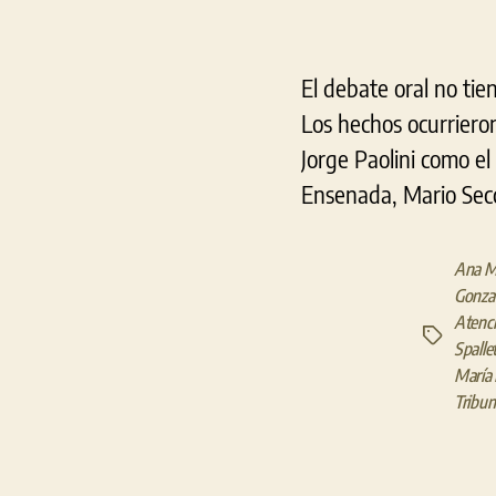
El debate oral no tien
Los hechos ocurrieron
Jorge Paolini como el 
Ensenada, Mario Secc
Ana M
Gonzal
Atenc
Etiquetas
Spallet
María 
Tribuna