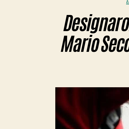
E
Designaron
Mario Secc