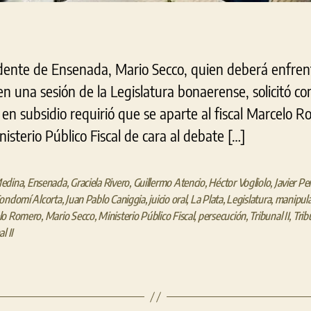
dente de Ensenada, Mario Secco, quien deberá enfrenta
n una sesión de la Legislatura bonaerense, solicitó co
 en subsidio requirió que se aparte al fiscal Marcelo 
isterio Público Fiscal de cara al debate […]
edina
,
Ensenada
,
Graciela Rivero
,
Guillermo Atencio
,
Héctor Vogliolo
,
Javier P
ondomí Alcorta
,
Juan Pablo Caniggia
,
juicio oral
,
La Plata
,
Legislatura
,
manipula
lo Romero
,
Mario Secco
,
Ministerio Público Fiscal
,
persecución
,
Tribunal II
,
Trib
l II