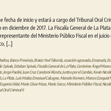
e fecha de inicio y estará a cargo del Tribunal Oral Cri
 en diciembre de 2017. La Fiscalía General de La Plata 
representante del Ministerio Público Fiscal en el juicio
o, […]
edina
,
Banco Provincia
,
Braian Yoel Taborda
,
coacción agravada
,
Ensenada
,
Es
o Spivak
,
Esteban Spivak
,
Fiscalía General de La Plata
,
Gerónimo Ángel Marec
io
,
Jorge Paolini
,
Juan Cruz Condomí Alcorta
,
Juntos por el Cambio
,
Kevin Nicolá
i
,
La Plata
,
Luis Matías Emanuel Calcagno
,
Marcelo Romero
,
Marcos Ezequiel 
Eugenia Vidal
,
Mario César Maza
,
Mario Secco
,
Ministerio Público Fiscal
,
Nicolá
l Oral Criminal II