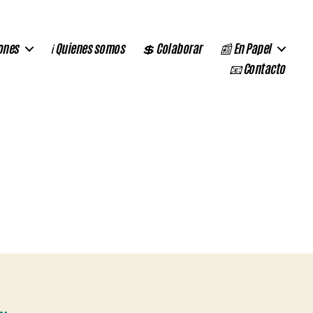
ones
ℹ️ Quienes somos
💲 Colaborar
📰 En Papel
📧 Contacto