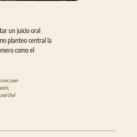
r un juicio oral
mo planteo central la
Romero como el
ercow
,
Juan
ción
,
unal Oral