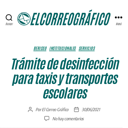
Buscar
Menú
ELCORREOGRÁFICO
Categorías
BERISSO
INSTITUCIONALES
SERVICIOS
Trámite de desinfección
para taxis y transportes
escolares
Por
El Correo Gráfico
30/06/2021
Autor
Fecha
de
de
en
No hay comentarios
la
la
Trámite