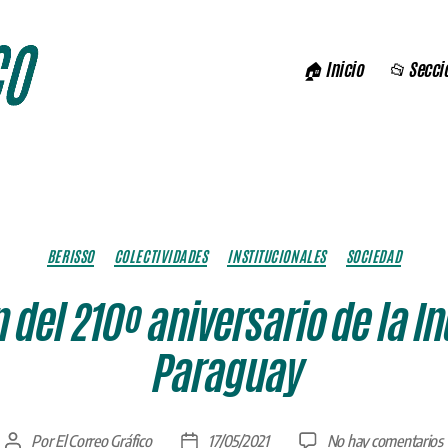
🏠 Inicio
📂 Secci
Categorías
BERISSO
COLECTIVIDADES
INSTITUCIONALES
SOCIEDAD
el 210º aniversario de la I
Paraguay
Por
El Correo Gráfico
17/05/2021
No hay comentarios
Autor
Fecha