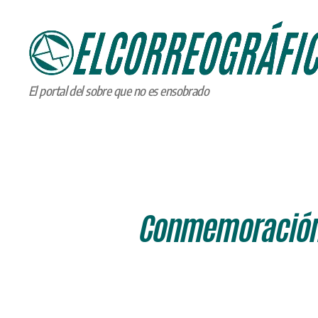
ELCORREOGRÁFICO
El portal del sobre que no es ensobrado
Conmemoración d