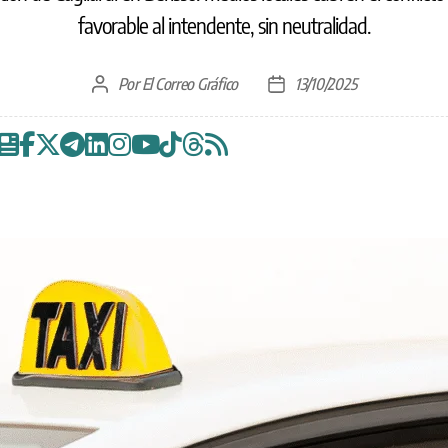
favorable al intendente, sin neutralidad.
Por
El Correo Gráfico
13/10/2025
Autor
Fecha
de
de
la
la
entrada
entrada