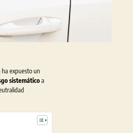
o
ha expuesto un
sgo sistemático
a
eutralidad