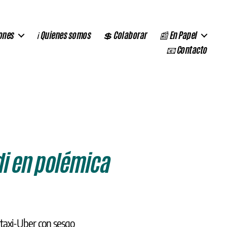
ones
ℹ️ Quienes somos
💲 Colaborar
📰 En Papel
📧 Contacto
i en polémica
o taxi-Uber con sesgo