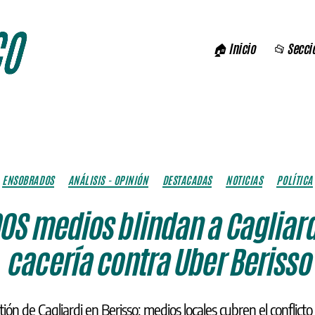
🏠 Inicio
📂 Secci
Categorías
ENSOBRADOS
ANÁLISIS - OPINIÓN
DESTACADAS
NOTICIAS
POLÍTICA
OS medios blindan a Cagliard
cacería contra Uber Berisso
stión de Cagliardi en Berisso: medios locales cubren el conflict